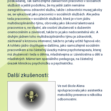
poskládanej, Tak samozřejmě základ tvoří pracovníci v sociálních
službách a ještě podotknu, že my ještě zatím nemáme
zaregistrovanou zdravotní službu, takže i zdravotníci musej jakoby
se, se vykazovat jako pracovníci v sociálních službách. Ale jedna
teda pracovnice v sociálních službách, která je v tom jádru
multidisciplinárního týmu, obrovsky jako šikovná talentovaná
pracovnice s, ne vlastní, ale osobní zkušeností s duševním
onemocněním a závislostí, takže to je jako nedocenitelná věc. A
druhým jádrem toho multidisciplinárního týmu je zdravotník,
záchranář s krizovou intervencí, takže to je taky určitě fajnová věc.
A tohleto jádro doplňujeme dalšíma, jako samozřejmě sociálním
pracovníkem a na částečný úvazky máme psychoterapeuta, kterej
má zkušenost i teda s dětma, mladistvejma a i závislostma u dětí a
mladistvých. Máme tam speciálního pedagoga, na částečný
úvazek klinickou psycholožku a psychiatričku.
Další zkušenosti:
Ve své škole Alena
spolupracovala jako asistentka
metodičky prevence s několika
odbornostmi.