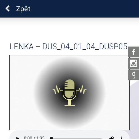
Pro zdraví duše
Zpět
LENKA – DUS_04_01_04_DUSP05