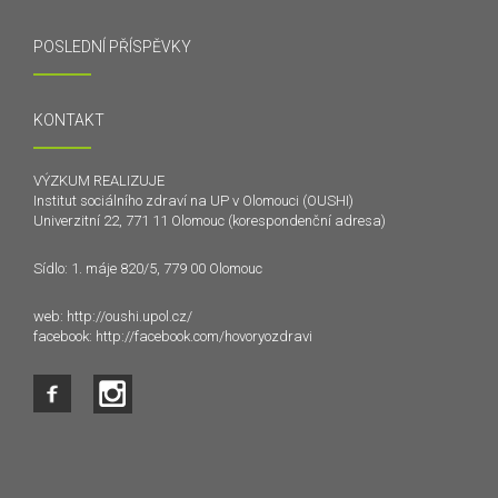
POSLEDNÍ PŘÍSPĚVKY
KONTAKT
VÝZKUM REALIZUJE
Institut sociálního zdraví na UP v Olomouci (OUSHI)
Univerzitní 22, 771 11 Olomouc (korespondenční adresa)
Sídlo: 1. máje 820/5, 779 00 Olomouc
web:
http://oushi.upol.cz/
facebook:
http://facebook.com/hovoryozdravi
Tento web používá k poskytování služeb a analýze