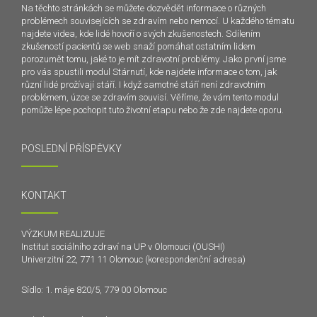
Na těchto stránkách se můžete dozvědět informace o různých
problémech souvisejících se zdravím nebo nemocí. U každého tématu
najdete videa, kde lidé hovoří o svých zkušenostech. Sdílením
zkušeností pacientů se web snaží pomáhat ostatním lidem
porozumět tomu, jaké to je mít zdravotní problémy. Jako první jsme
pro vás spustili modul Stárnutí, kde najdete informace o tom, jak
různí lidé prožívají stáří. I když samotné stáří není zdravotním
problémem, úzce se zdravím souvisí. Věříme, že vám tento modul
pomůže lépe pochopit tuto životní etapu nebo že zde najdete oporu.
POSLEDNÍ PŘÍSPĚVKY
KONTAKT
VÝZKUM REALIZUJE
Institut sociálního zdraví na UP v Olomouci (OUSHI)
Univerzitní 22, 771 11 Olomouc (korespondenční adresa)
Sídlo: 1. máje 820/5, 779 00 Olomouc