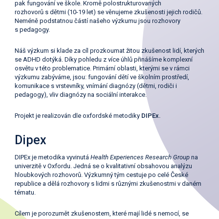
pak fungování ve škole. Kromě polostrukturovaných
rozhovorů s dětmi (10-19 let) se věnujeme zkušenosti jejich rodičů.
Neméně podstatnou částí našeho výzkumu jsou rozhovory
s pedagogy.
Náš výzkum si klade za cíl prozkoumat žitou zkušenost lidí, kterých
se ADHD dotýká. Díky pohledu z více úhlů přinášíme komplexní
osvětu v této problematice. Primární oblasti, kterými se v rámci
výzkumu zabýváme, jsou: fungování dětí ve školním prostředí,
komunikace s vrstevníky, vnímání diagnózy (dětmi, rodiči i
pedagogy), vliv diagnózy na sociální interakce.
Projekt je realizován dle oxfordské metodiky
DIPEx.
Dipex
DIPEx je metodika vyvinutá
Health Experiences Research Group
na
univerzitě v Oxfordu. Jedná se o kvalitativní obsahovou analýzu
hloubkových rozhovorů. Výzkumný tým cestuje po celé České
republice a dělá rozhovory s lidmi s různými zkušenostmi v daném
tématu.
Cílem je porozumět zkušenostem, které mají lidé s nemocí, se