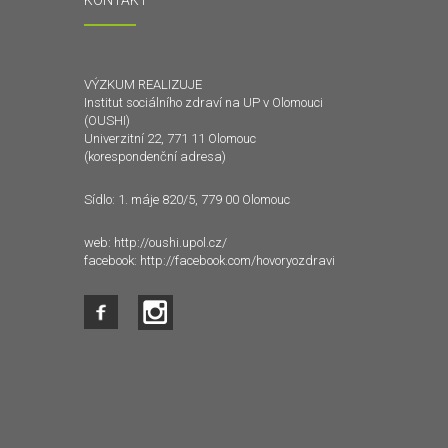
KONTAKT
VÝZKUM REALIZUJE
Institut sociálního zdraví na UP v Olomouci
(OUSHI)
Univerzitní 22, 771 11 Olomouc
(korespondenční adresa)
Sídlo: 1. máje 820/5, 779 00 Olomouc
web:
http://oushi.upol.cz/
facebook:
http://facebook.com/hovoryozdravi