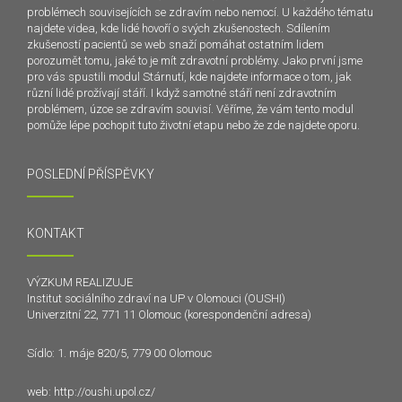
problémech souvisejících se zdravím nebo nemocí. U každého tématu
najdete videa, kde lidé hovoří o svých zkušenostech. Sdílením
zkušeností pacientů se web snaží pomáhat ostatním lidem
porozumět tomu, jaké to je mít zdravotní problémy. Jako první jsme
pro vás spustili modul Stárnutí, kde najdete informace o tom, jak
různí lidé prožívají stáří. I když samotné stáří není zdravotním
problémem, úzce se zdravím souvisí. Věříme, že vám tento modul
pomůže lépe pochopit tuto životní etapu nebo že zde najdete oporu.
POSLEDNÍ PŘÍSPĚVKY
KONTAKT
VÝZKUM REALIZUJE
Institut sociálního zdraví na UP v Olomouci (OUSHI)
Univerzitní 22, 771 11 Olomouc (korespondenční adresa)
Sídlo: 1. máje 820/5, 779 00 Olomouc
web:
http://oushi.upol.cz/