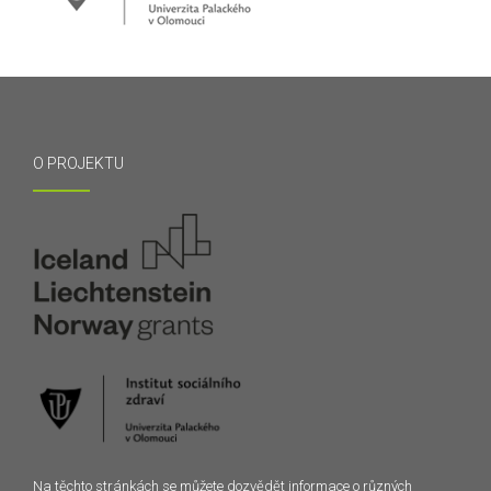
O PROJEKTU
Na těchto stránkách se můžete dozvědět informace o různých