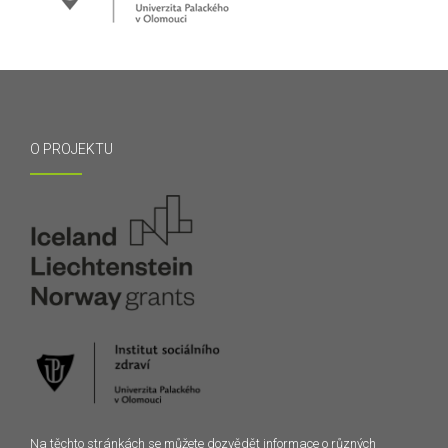
O PROJEKTU
Na těchto stránkách se můžete dozvědět informace o různých