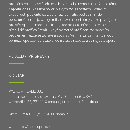
problémech souvisejících se zdravím nebo nemocí. U každého tématu
najdete videa, kde lidé hovoří o svých zkušenostech. Sdílením
zkušeností pacientů se web snaží pomáhat ostatním lidem
porozumět tomu, jaké to je mít zdravotní problémy. Jako první jsme
pro vás spustili modul Stárnutí, kde najdete informace o tom, jak
různí lidé prožívají stáří. I když samotné stáří není zdravotním
problémem, úzce se zdravím souvisí. Věříme, že vám tento modul
pomůže lépe pochopit tuto životní etapu nebo že zde najdete oporu.
POSLEDNÍ PŘÍSPĚVKY
KONTAKT
VÝZKUM REALIZUJE
Institut sociálního zdraví na UP v Olomouci (OUSHI)
Univerzitní 22, 771 11 Olomouc (korespondenční adresa)
Sídlo: 1. máje 820/5, 779 00 Olomouc
web:
http://oushi.upol.cz/