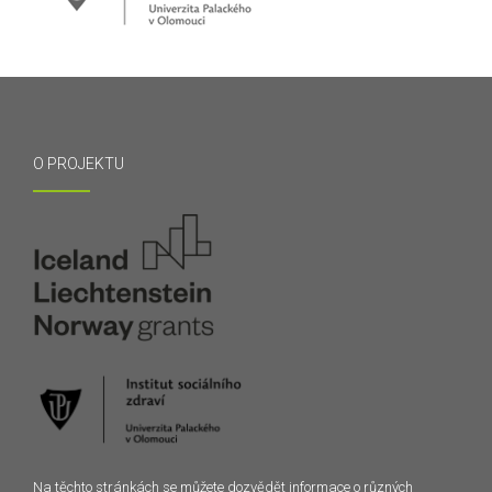
O PROJEKTU
Na těchto stránkách se můžete dozvědět informace o různých