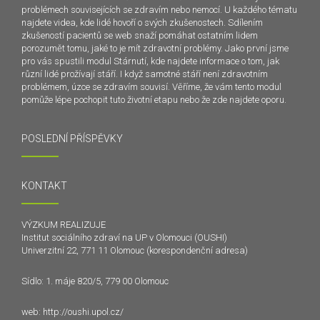
problémech souvisejících se zdravím nebo nemocí. U každého tématu
najdete videa, kde lidé hovoří o svých zkušenostech. Sdílením
zkušeností pacientů se web snaží pomáhat ostatním lidem
porozumět tomu, jaké to je mít zdravotní problémy. Jako první jsme
pro vás spustili modul Stárnutí, kde najdete informace o tom, jak
různí lidé prožívají stáří. I když samotné stáří není zdravotním
problémem, úzce se zdravím souvisí. Věříme, že vám tento modul
pomůže lépe pochopit tuto životní etapu nebo že zde najdete oporu.
POSLEDNÍ PŘÍSPĚVKY
KONTAKT
VÝZKUM REALIZUJE
Institut sociálního zdraví na UP v Olomouci (OUSHI)
Univerzitní 22, 771 11 Olomouc (korespondenční adresa)
Sídlo: 1. máje 820/5, 779 00 Olomouc
web:
http://oushi.upol.cz/