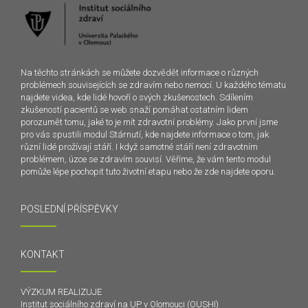
Na těchto stránkách se můžete dozvědět informace o různých
problémech souvisejících se zdravím nebo nemocí. U každého tématu
najdete videa, kde lidé hovoří o svých zkušenostech. Sdílením
zkušeností pacientů se web snaží pomáhat ostatním lidem
porozumět tomu, jaké to je mít zdravotní problémy. Jako první jsme
pro vás spustili modul Stárnutí, kde najdete informace o tom, jak
různí lidé prožívají stáří. I když samotné stáří není zdravotním
problémem, úzce se zdravím souvisí. Věříme, že vám tento modul
pomůže lépe pochopit tuto životní etapu nebo že zde najdete oporu.
POSLEDNÍ PŘÍSPĚVKY
KONTAKT
VÝZKUM REALIZUJE
Institut sociálního zdraví na UP v Olomouci (OUSHI)