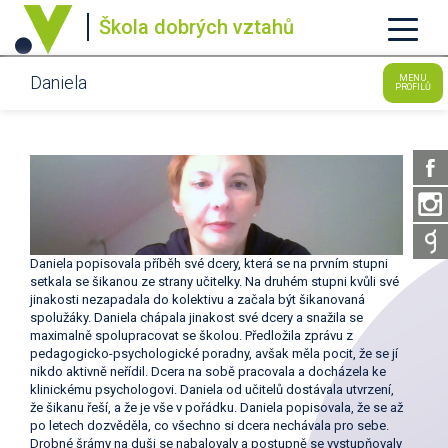
Škola dobrých vztahů
Daniela
MENU
PROFILŮ
Daniela popisovala příběh své dcery, která se na prvním stupni
setkala se šikanou ze strany učitelky. Na druhém stupni kvůli své
jinakosti nezapadala do kolektivu a začala být šikanovaná
spolužáky. Daniela chápala jinakost své dcery a snažila se
maximalně spolupracovat se školou. Předložila zprávu z
pedagogicko-psychologické poradny, avšak měla pocit, že se jí
nikdo aktivně neřídil. Dcera na sobě pracovala a docházela ke
klinickému psychologovi. Daniela od učitelů dostávala utvrzení,
že šikanu řeší, a že je vše v pořádku. Daniela popisovala, že se až
po letech dozvěděla, co všechno si dcera nechávala pro sebe.
Drobné šrámy na duši se nabalovaly a postupně se vystupňovaly