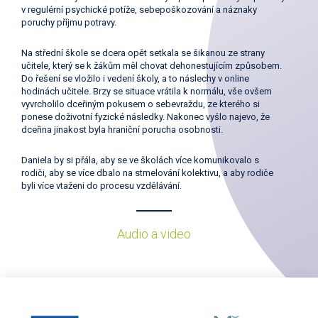
v regulérní psychické potíže, sebepoškozování a náznaky
poruchy příjmu potravy.
Na střední škole se dcera opět setkala se šikanou ze strany
učitele, který se k žákům měl chovat dehonestujícím způsobem.
Do řešení se vložilo i vedení školy, a to náslechy v online
hodinách učitele. Brzy se situace vrátila k normálu, vše ovšem
vyvrcholilo dceřiným pokusem o sebevraždu, ze kterého si
ponese doživotní fyzické následky. Nakonec vyšlo najevo, že
dceřina jinakost byla hraniční porucha osobnosti.
Daniela by si přála, aby se ve školách více komunikovalo s
rodiči, aby se více dbalo na stmelování kolektivu, a aby rodiče
byli více vtaženi do procesu vzdělávání.
Audio a video