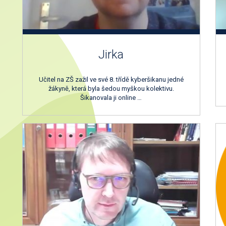
Jirka
Učitel na ZŠ zažil ve své 8. třídě kyberšikanu jedné
žákyně, která byla šedou myškou kolektivu.
Šikanovala ji online …