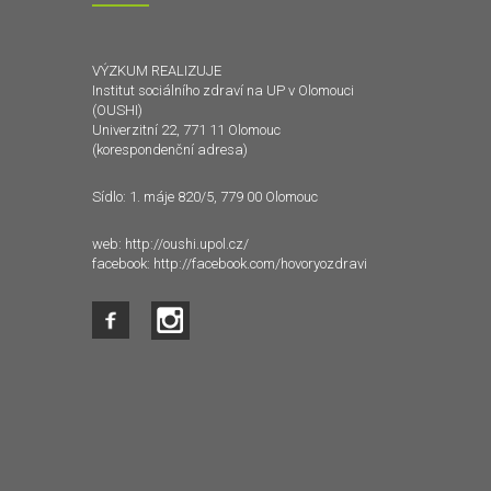
VÝZKUM REALIZUJE
Institut sociálního zdraví na UP v Olomouci
(OUSHI)
Univerzitní 22, 771 11 Olomouc
(korespondenční adresa)
Sídlo: 1. máje 820/5, 779 00 Olomouc
web:
http://oushi.upol.cz/
facebook:
http://facebook.com/hovoryozdravi