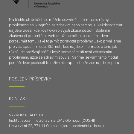
Na těchto stránkách se můžete dozvědět informace o různých
problémech souvisejících se zdravím nebo nemocí. U každého tématu
najdete videa, kde lidé hovoří o svých zkušenostech. Sdílením
zkušeností pacientů se web snaží pomáhat ostatním lidem
porozumět tomu, jaké to je mít zdravotní problémy. Jako první jsme
pro vás spustili modul Stárnutí, kde najdete informace o tom, jak
různí lidé prožívají stáří. I když samotné stáří není zdravotním
problémem, úzce se zdravím souvisí. Věříme, že vám tento modul
pomůže lépe pochopit tuto životní etapu nebo že zde najdete oporu.
POSLEDNÍ PŘÍSPĚVKY
KONTAKT
VÝZKUM REALIZUJE
Institut sociálního zdraví na UP v Olomouci (OUSHI)
Univerzitní 22, 771 11 Olomouc (korespondenční adresa)