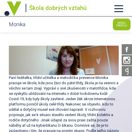
Škola dobrých vztahů
Monika
MENU
PROFILŮ
Paní ředitelka, třídní učitelka a metodička prevence Monika
pracuje ve škole, kde jsou žáci do páté třídy, škola je na vesnici a
všichni se tam znají. Vypráví o své zkušenosti v malotřídce, kde
se vyskytlo ubližování na internetu v době lockdownu kvůli
Covid-19, kdy byly školy zavřené. Jeden žák skrze internetovou
platformu poničil úkoly celé třídy. Nakonec se objevilo, kdo to
udělal a dotyčný musel své chování napravit. V rozhovoru
popisuje, jak se k situaci stavělo vedení školy, třídní kolektiv a
rodiče dotyčného. Jinak údajně za svou praxi zažila pouze
náběhy ať už na kyberšikanu či šikanu. Domnívá se, že je to
způsobeno i tím, že pracuje na prvním stupni. Podle jejího názoru