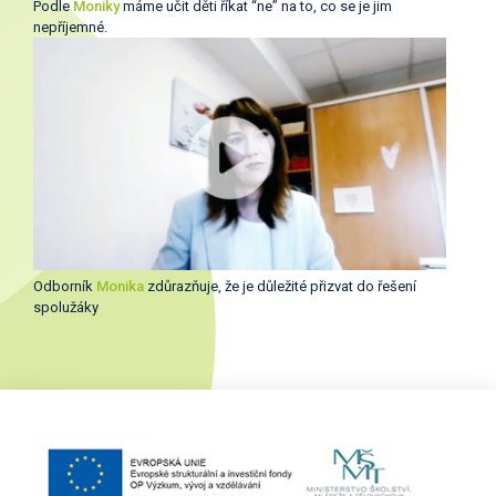
Podle
Moniky
máme učit děti říkat “ne” na to, co se je jim
nepříjemné.
Odborník
Monika
zdůrazňuje, že je důležité přizvat do řešení
spolužáky