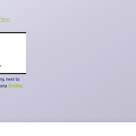
ideo
ny, není to
tista
Ondřej.