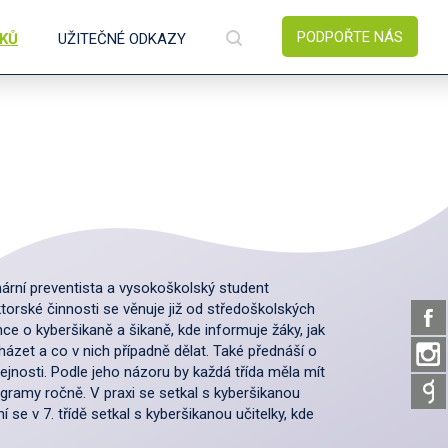
PODPOŘTE NÁS
ÍKŮ
UŽITEČNÉ ODKAZY
rimární preventista a vysokoškolský student
torské činnosti se věnuje již od středoškolských
nce o kyberšikaně a šikaně, kde informuje žáky, jak
ázet a co v nich případně dělat. Také přednáší o
ejnosti. Podle jeho názoru by každá třída měla mít
rogramy ročně. V praxi se setkal s kyberšikanou
 se v 7. třídě setkal s kyberšikanou učitelky, kde