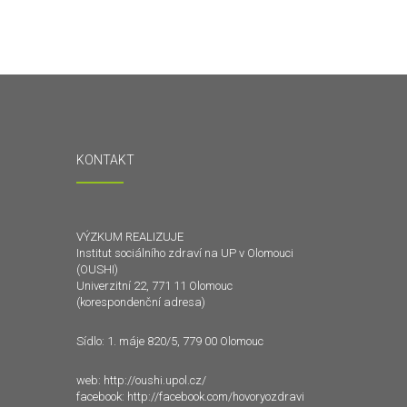
KONTAKT
VÝZKUM REALIZUJE
Institut sociálního zdraví na UP v Olomouci
(OUSHI)
Univerzitní 22, 771 11 Olomouc
(korespondenční adresa)
Sídlo: 1. máje 820/5, 779 00 Olomouc
web:
http://oushi.upol.cz/
facebook:
http://facebook.com/hovoryozdravi