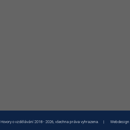
 Hovory o vzdělávání 2018 - 2026, všechna práva vyhrazena. | Webdesign
 služeb a analýze návštěvnosti soubory cookie. Používáním tohoto webu