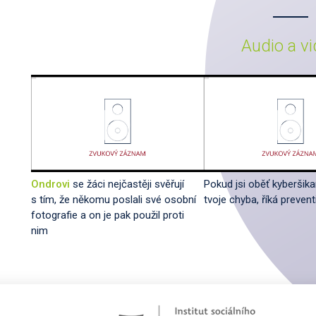
Audio a v
Ondrovi
se žáci nejčastěji svěřují
Pokud jsi oběť kyberšika
s tím, že někomu poslali své osobní
tvoje chyba, říká preven
fotografie a on je pak použil proti
nim