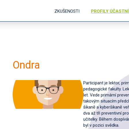
ZKUŠENOSTI
PROFILY ÚČASTN
Ondra
Participant je lektor, p
pedagogické fakulty. Lek
let. Vede primární preve
takovým situacím předch
šikaně a kyberšikaně veř
dva až tři preventivní p
učitelky. Během dospívání
byl v pozici svědka.