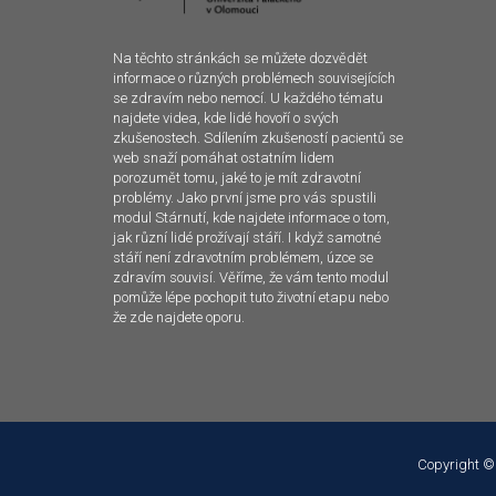
Na těchto stránkách se můžete dozvědět
informace o různých problémech souvisejících
se zdravím nebo nemocí. U každého tématu
najdete videa, kde lidé hovoří o svých
zkušenostech. Sdílením zkušeností pacientů se
web snaží pomáhat ostatním lidem
porozumět tomu, jaké to je mít zdravotní
problémy. Jako první jsme pro vás spustili
modul Stárnutí, kde najdete informace o tom,
jak různí lidé prožívají stáří. I když samotné
stáří není zdravotním problémem, úzce se
zdravím souvisí. Věříme, že vám tento modul
pomůže lépe pochopit tuto životní etapu nebo
že zde najdete oporu.
Copyright ©
Tento web používá k poskytování