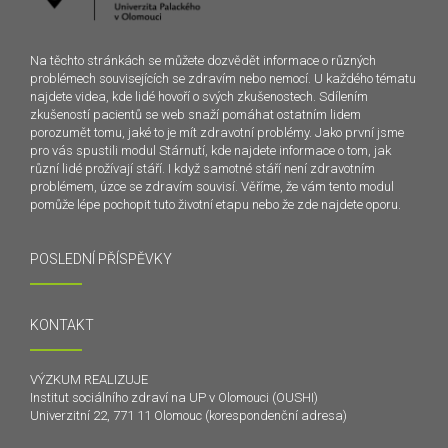
Na těchto stránkách se můžete dozvědět informace o různých
problémech souvisejících se zdravím nebo nemocí. U každého tématu
najdete videa, kde lidé hovoří o svých zkušenostech. Sdílením
zkušeností pacientů se web snaží pomáhat ostatním lidem
porozumět tomu, jaké to je mít zdravotní problémy. Jako první jsme
pro vás spustili modul Stárnutí, kde najdete informace o tom, jak
různí lidé prožívají stáří. I když samotné stáří není zdravotním
problémem, úzce se zdravím souvisí. Věříme, že vám tento modul
pomůže lépe pochopit tuto životní etapu nebo že zde najdete oporu.
POSLEDNÍ PŘÍSPĚVKY
KONTAKT
VÝZKUM REALIZUJE
Institut sociálního zdraví na UP v Olomouci (OUSHI)
Univerzitní 22, 771 11 Olomouc (korespondenční adresa)