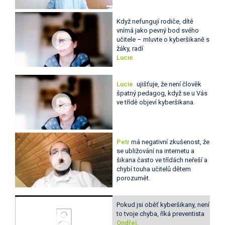
Když nefungují rodiče, dítě
vnímá jako pevný bod svého
učitele – mluvte o kyberšikaně s
žáky, radí
Lucie.
Lucie.
ujišťuje, že není člověk
špatný pedagog, když se u Vás
ve třídě objeví kyberšikana.
Petr
má negativní zkušenost, že
se ubližování na internetu a
šikana často ve třídách neřeší a
chybí touha učitelů dětem
porozumět.
Pokud jsi oběť kyberšikany, není
to tvoje chyba, říká preventista
Ondřej.