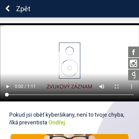
Škola dobrých vztahů
Zpět
Pokud jsi oběť kyberšikany, není to tvoje chyba,
říká preventista
Ondřej.