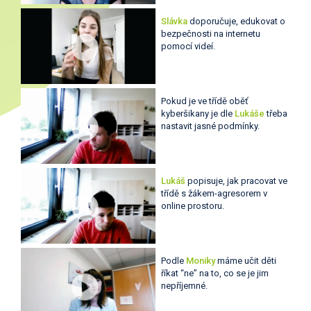
Slávka
doporučuje, edukovat o
bezpečnosti na internetu
pomocí videí.
Pokud je ve třídě oběť
kyberšikany je dle
Lukáše
třeba
nastavit jasné podmínky.
Lukáš
popisuje, jak pracovat ve
třídě s žákem-agresorem v
online prostoru.
Podle
Moniky
máme učit děti
říkat “ne” na to, co se je jim
nepříjemné.