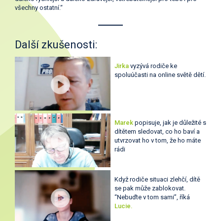
všechny ostatní.“
Další zkušenosti:
Jirka
vyzývá rodiče ke
spoluúčasti na online světě dětí.
Marek
popisuje, jak je důležité s
dítětem sledovat, co ho baví a
utvrzovat ho v tom, že ho máte
rádi
Když rodiče situaci zlehčí, dítě
se pak může zablokovat.
“Nebuďte v tom sami”, říká
Lucie.