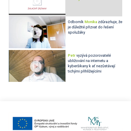
Odborník
Monika
zdůrazňuje, že
je důležité přizvat do řešení
spolužáky
Petr
vyzývá pozorovatelé
ubližování na internetu a
kyberšikany k ať nezůstávají
tichými přihlížejícími