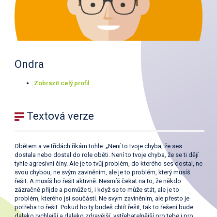
Ondra
Zobrazit
celý profil
Textová verze
Obětem a ve třídách říkám tohle: „Není to tvoje chyba, že ses
dostala nebo dostal do role oběti. Není to tvoje chyba, že se ti dějí
tyhle agresivní činy. Ale je to tvůj problém, do kterého ses dostal, ne
svou chybou, ne svým zaviněním, ale je to problém, který musíš
řešit. A musíš ho řešit aktivně. Nesmíš čekat na to, že někdo
zázračně přijde a pomůže ti, i když se to může stát, ale je to
problém, kterého jsi součástí. Ne svým zaviněním, ale přesto je
potřeba to řešit. Pokud ho ty budeš chtít řešit, tak to řešení bude
daleko rychlejší a daleko zdravější, vstřebatelnější pro tebe i pro