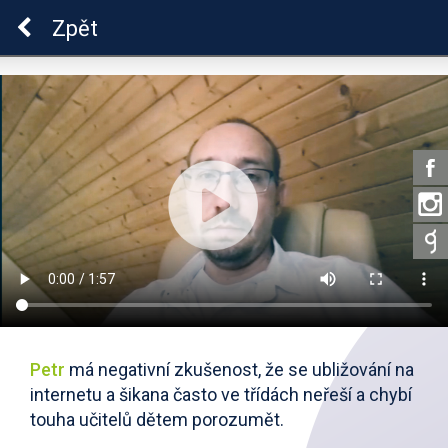
Škola dobrých vztahů
Zpět
Petr
má negativní zkušenost, že se ubližování na
internetu a šikana často ve třídách neřeší a chybí
touha učitelů dětem porozumět.