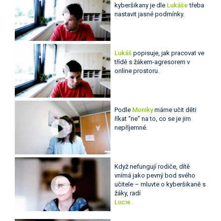
kyberšikany je dle
Lukáše
třeba
nastavit jasné podmínky.
Lukáš
popisuje, jak pracovat ve
třídě s žákem-agresorem v
online prostoru.
Podle
Moniky
máme učit děti
říkat “ne” na to, co se je jim
nepříjemné.
Když nefungují rodiče, dítě
vnímá jako pevný bod svého
učitele – mluvte o kyberšikaně s
žáky, radí
Lucie.