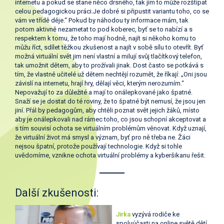
internetu a pokud se stane něco drsného, tak jim to může rozštípat
celou pedagogickou práci.Je dobré si připustit variantu toho, co se
vám ve třídě děje.“ Pokud by náhodou ty informace mám, tak
potom aktivně nezametat to pod koberec, byť se to nabízí a s
respektem k tomu, že toho mají hodně, najít si někoho komu to
můžu říct, sdílet těžkou zkušenost a najít v sobě sílu to otevřít. Byť
možná virtuální svět jim není vlastní a milují svůj tlačítkový telefon,
tak umožnit dětem, aby to prožívali jinak. Dost často se potkává s
tím, že vlastně učitelé už dětem nechtějí rozumět, že říkají: „Oni jsou
závislí na internetu, hrají hry, dělají věci, kterým nerozumím.“
Nepovažují to za důležité a mají to onálepkované jako špatné.
Snaží se je dostat do té roviny, že to špatné být nemusí, že jsou jen
jiní. Přál by pedagogům, aby chtěli poznat svět jejich žáků, místo
aby je onálepkovali nad rámec toho, co jsou schopní akceptovat a
s tím souvisí ochota se virtuálním problémům věnovat. Když uznají,
že virtuální život má smysl a význam, byť pro ně třeba ne. Žáci
nejsou špatní, protože používají technologie. Když si tohle
uvědomíme, vznikne ochota virtuální problémy a kyberšikanu řešit.
Další zkušenosti:
Jirka
vyzývá rodiče ke
spoluúčasti na online světě dětí.