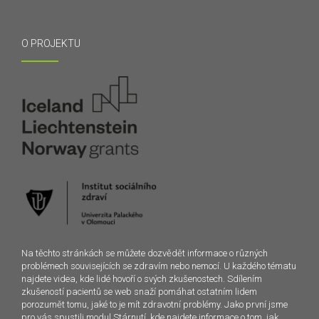
O PROJEKTU
Na těchto stránkách se můžete dozvědět informace o různých
problémech souvisejících se zdravím nebo nemocí. U každého tématu
najdete videa, kde lidé hovoří o svých zkušenostech. Sdílením
zkušeností pacientů se web snaží pomáhat ostatním lidem
porozumět tomu, jaké to je mít zdravotní problémy. Jako první jsme
pro vás spustili modul Stárnutí, kde najdete informace o tom, jak