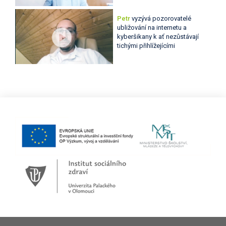
Petr
vyzývá pozorovatelé
ubližování na internetu a
kyberšikany k ať nezůstávají
tichými přihlížejícími