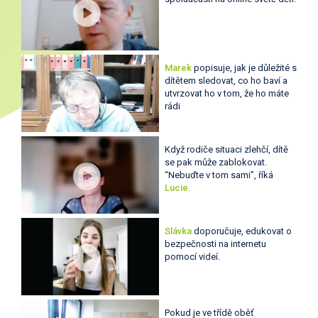
Marek
popisuje, jak je důležité s
dítětem sledovat, co ho baví a
utvrzovat ho v tom, že ho máte
rádi
Když rodiče situaci zlehčí, dítě
se pak může zablokovat.
“Nebuďte v tom sami”, říká
Lucie.
Slávka
doporučuje, edukovat o
bezpečnosti na internetu
pomocí videí.
Pokud je ve třídě oběť