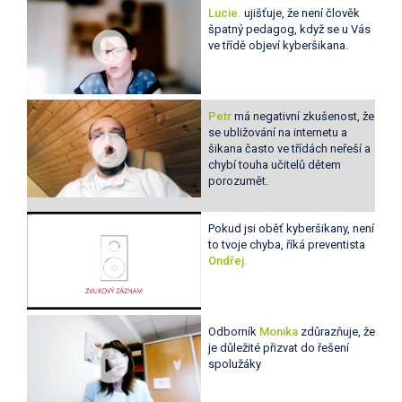
Lucie.
ujišťuje, že není člověk
špatný pedagog, když se u Vás
ve třídě objeví kyberšikana.
Petr
má negativní zkušenost, že
se ubližování na internetu a
šikana často ve třídách neřeší a
chybí touha učitelů dětem
porozumět.
Pokud jsi oběť kyberšikany, není
to tvoje chyba, říká preventista
Ondřej.
Odborník
Monika
zdůrazňuje, že
je důležité přizvat do řešení
spolužáky