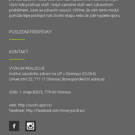
různí lidé prožívají stáří. I když samotné stáří není zdravotním
problémem, úzce se zdravím souvisí. Věříme, že vám tento modul
pomůže lépe pochopit tuto životní etapu nebo že zde najdete oporu.
POSLEDNÍ PŘÍSPĚVKY
KONTAKT
VÝZKUM REALIZUJE
Institut sociálního zdraví na UP v Olomouci (OUSHI)
Univerzitní 22, 771 11 Olomouc (korespondenční adresa)
Sídlo: 1. máje 820/5, 779 00 Olomouc
web:
http://oushi.upol.cz/
facebook:
http://facebook.com/hovoryozdravi