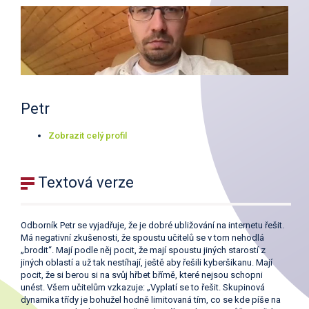
Petr
Zobrazit celý profil
Textová verze
Odborník Petr se vyjadřuje, že je dobré ubližování na internetu řešit.
Má negativní zkušenosti, že spoustu učitelů se v tom nehodlá
„brodit“. Mají podle něj pocit, že mají spoustu jiných starostí z
jiných oblastí a už tak nestíhají, ještě aby řešili kyberšikanu. Mají
pocit, že si berou si na svůj hřbet břímě, které nejsou schopni
unést. Všem učitelům vzkazuje: „Vyplatí se to řešit. Skupinová
dynamika třídy je bohužel hodně limitovaná tím, co se kde píše na