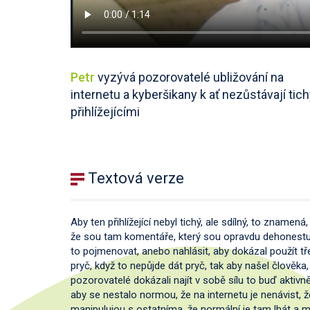
Petr
vyzývá pozorovatelé ubližování na
internetu a kyberšikany k ať nezůstávají tic
přihlížejícími
Textová verze
Aby ten přihlížející nebyl tichý, ale sdílný, to znamená,
že sou tam komentáře, který sou opravdu dehonestuj
to pojmenovat, anebo nahlásit, aby dokázal použít třeb
pryč, když to nepůjde dát pryč, tak aby našel člověka,
pozorovatelé dokázali najít v sobě sílu to buď aktivn
aby se nestalo normou, že na internetu je nenávist, že i
manipulujou s ostatníma, že normální je tam lhát a ma