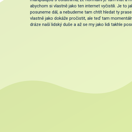
abychom si vlastně jako ten internet vyčistili. Je to j
posuneme dál, a nebudeme tam chtít hledat ty praseči
vlastně jako dokáže pročistit, ale teď tam momentáln
dráze naší lidský duše a až se my jako lidi takhle p