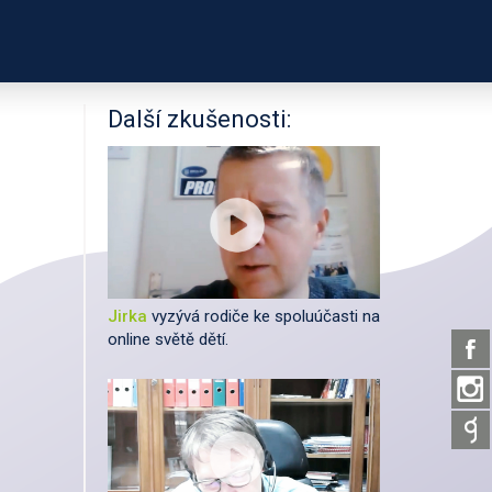
PODPOŘTE NÁS
ÍKŮ
UŽITEČNÉ ODKAZY
Další zkušenosti:
Jirka
vyzývá rodiče ke spoluúčasti na
online světě dětí.