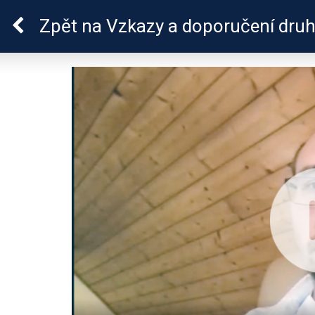
Škola dobrých vztahů
Zpět
na Vzkazy a doporučení dru