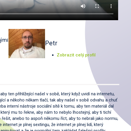
hými
Petr
Zobrazit celý profil
 aby ten přihlížející našel v sobě, který když uvidí na internetu,
ící a někoho někam tlačí, tak aby našel v sobě odvahu a chuť
a interní nástroje sociální sítě k tomu, aby ten materiál dal
 který mu to řekne, aby nám to nebylo lhostejný, aby ti tichí
ě řešit, anebo to aspoň někomu říct, aby to nebrali jako normu,
nternet je plnej sextingu, že internet je plnej lidí, který
nipulovat a že je normální tam zakládat falešný profily,