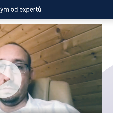
hým od expertů
ZKUŠENOSTI
PROFILY ÚČASTN