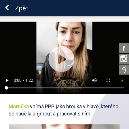
Škola dobrých vztahů
Zpět
Maruška
vnímá PPP jako brouka v hlavě, kterého
se naučila přijmout a pracovat s ním.