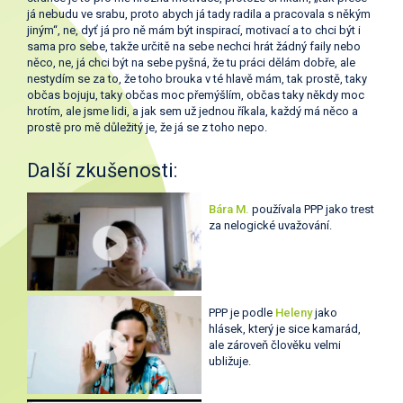
já nebudu ve srabu, proto abych já tady radila a pracovala s někým
jiným“, ne, dyť já pro ně mám být inspirací, motivací a to chci být i
sama pro sebe, takže určitě na sebe nechci hrát žádný faily nebo
něco, ne, já chci být na sebe pyšná, že tu práci dělám dobře, ale
nestydím se za to, že toho brouka v té hlavě mám, tak prostě, taky
občas bojuju, taky občas moc přemýšlím, občas taky někdy moc
hrotím, ale jsme lidi, a jak sem už jednou říkala, každý má něco a
prostě pro mě důležitý je, že já se z toho nepo.
Další zkušenosti:
Bára M.
používala PPP jako trest
za nelogické uvažování.
PPP je podle
Heleny
jako
hlásek, který je sice kamarád,
ale zároveň člověku velmi
ubližuje.