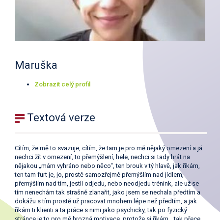
Maruška
Zobrazit celý profil
Textová verze
Cítím, že mě to svazuje, cítím, že tam je pro mě nějaký omezení a já
nechci žít v omezení, to přemýšlení, hele, nechci si tady hrát na
nějakou „mám vyhráno nebo něco“, ten brouk v tý hlavě, jak říkám,
ten tam furt je, jo, prostě samozřejmě přemýšlím nad jídlem,
přemýšlím nad tím, jestli odjedu, nebo neodjedu trénink, ale už se
tím nenechám tak strašně zlanařit, jako jsem se nechala předtím a
dokážu s tím prostě už pracovat mnohem lépe než předtím, a jak
říkám ti klienti a ta práce s nimi jako psychicky, tak po fyzický
stránce je to pro mě hrozná motivace, protože si říkám, „tak přece