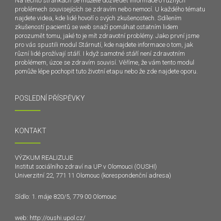
Na těchto stránkách se můžete dozvědět informace o různých
problémech souvisejících se zdravím nebo nemocí. U každého tématu
najdete videa, kde lidé hovoří o svých zkušenostech. Sdílením
zkušeností pacientů se web snaží pomáhat ostatním lidem
porozumět tomu, jaké to je mít zdravotní problémy. Jako první jsme
pro vás spustili modul Stárnutí, kde najdete informace o tom, jak
různí lidé prožívají stáří. I když samotné stáří není zdravotním
problémem, úzce se zdravím souvisí. Věříme, že vám tento modul
pomůže lépe pochopit tuto životní etapu nebo že zde najdete oporu.
POSLEDNÍ PŘÍSPĚVKY
KONTAKT
VÝZKUM REALIZUJE
Institut sociálního zdraví na UP v Olomouci (OUSHI)
Univerzitní 22, 771 11 Olomouc (korespondenční adresa)
Sídlo: 1. máje 820/5, 779 00 Olomouc
web:
http://oushi.upol.cz/