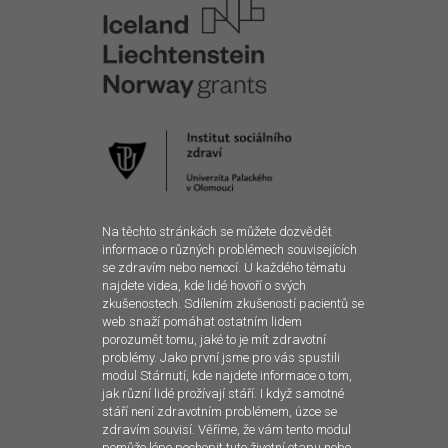
Na těchto stránkách se můžete dozvědět
informace o různých problémech souvisejících
se zdravím nebo nemocí. U každého tématu
najdete videa, kde lidé hovoří o svých
zkušenostech. Sdílením zkušeností pacientů se
web snaží pomáhat ostatním lidem
porozumět tomu, jaké to je mít zdravotní
problémy. Jako první jsme pro vás spustili
modul Stárnutí, kde najdete informace o tom,
jak různí lidé prožívají stáří. I když samotné
stáří není zdravotním problémem, úzce se
zdravím souvisí. Věříme, že vám tento modul
pomůže lépe pochopit tuto životní etapu nebo