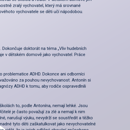
nostně zralý vychovatel, který má srovnané
ovéhoto vychovatele se děti učí nápodobou.
e. Dokončuje doktorát na téma „Vliv hudebních
cuje v dětském domově jako vychovatel. Práce
o problematice ADHD. Dokonce ani odborníci
považováno za pouhou nevychovanost. Antonín si
iagnózy ADHD k tomu, aby rodiče ospravedlnili
olách to, podle Antonína, nemají lehké. Jsou
telé je často považují za zlé a nemají k nim
dné, narušují výuku, nevydrží se soustředit a těžko
ů snadné tyto děti zaškatulkovat jako nevychovatelné