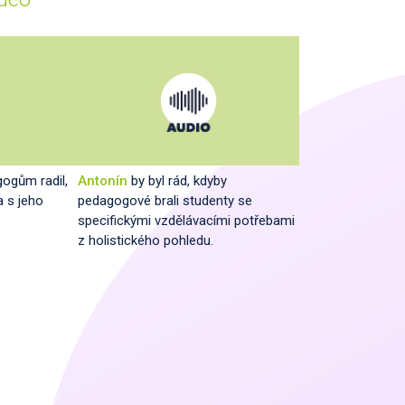
ogům radil,
Antonín
by byl rád, kdyby
a s jeho
pedagogové brali studenty se
specifickými vzdělávacími potřebami
z holistického pohledu.