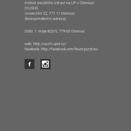
Institut sociálního zdraví na UP v Olomouci
(OUSHI)
Univerzitní 22, 771 11 Olomouc
(korespondenční adresa)
Sídlo: 1. máje 820/5, 779 00 Olomouc
web:
http://oushi.upol.cz/
facebook:
http://facebook.com/hovoryozdravi