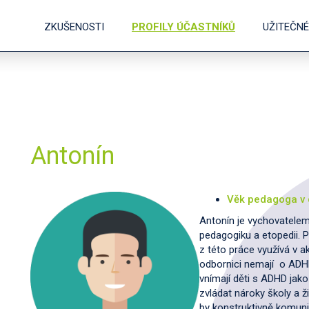
ZKUŠENOSTI
PROFILY ÚČASTNÍKŮ
UŽITEČN
Antonín
Věk pedagoga v 
Antonín je vychovatele
pedagogiku a etopedii. 
z této práce využívá v a
odbornici nemají o AD
vnímají děti s ADHD jak
zvládat nároky školy a ž
by konstruktivně komuni