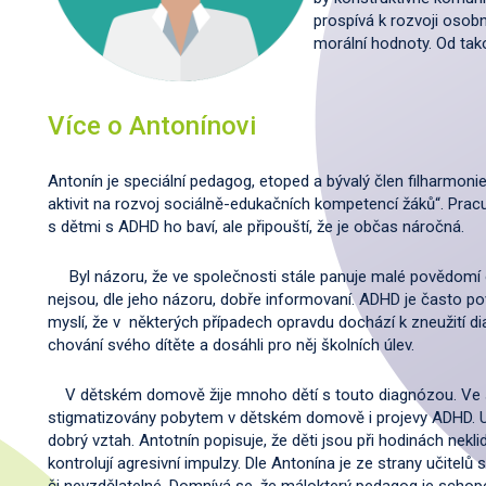
prospívá k rozvoji osob
morální hodnoty. Od tak
Více o Antonínovi
Antonín je speciální pedagog, etoped a bývalý člen filharmoni
aktivit na rozvoj sociálně-edukačních kompetencí žáků“. Pra
s dětmi s ADHD ho baví, ale připouští, že je občas náročná.
Byl názoru, že ve společnosti stále panuje malé povědomí 
nejsou, dle jeho názoru, dobře informovaní. ADHD je často 
myslí, že v některých případech opravdu dochází k zneužití d
chování svého dítěte a dosáhli pro něj školních úlev.
V dětském domově žije mnoho dětí s touto diagnózou. Ve šk
stigmatizovány pobytem v dětském domově i projevy ADHD. Uči
dobrý vztah. Antotnín popisuje, že děti jsou při hodinách nekli
kontrolují agresivní impulzy. Dle Antonína je ze strany učitel