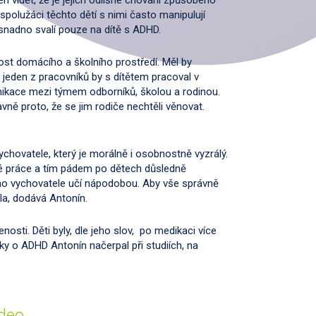
n vidět, že je jejich odlišné chování způsobeno
olužáci těchto dětí s nimi často manipulují
na se snadno svalí pouze na dítě s ADHD.
 domácího a školního prostředí. Měl by
jeden z pracovníků by s dítětem pracoval v
ikace mezi týmem odborníků, školou a rodinou.
ně proto, že se jim rodiče nechtěli věnovat.
hovatele, který je morálně i osobnostně vyzrálý.
é práce a tím pádem po dětech důsledně
ho vychovatele učí nápodobou. Aby vše správně
dla, dodává Antonín.
sti. Děti byly, dle jeho slov, po medikaci více
tky o ADHD Antonín načerpal při studiích, na
ideo