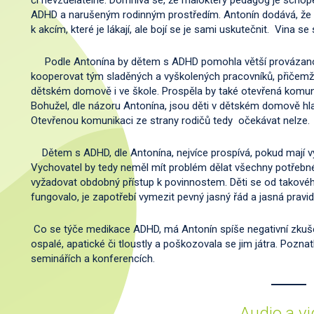
či nevzdělatelné. Domnívá se, že málokterý pedagog je schope
ADHD a narušeným rodinným prostředím. Antonín dodává, že sp
k akcím, které je lákají, ale bojí se je sami uskutečnit. Vi
Podle Antonína by dětem s ADHD pomohla větší provázanost
kooperovat tým sladěných a vyškolených pracovníků, přičemž 
dětském domově i ve škole. Prospěla by také otevřená komun
Bohužel, dle názoru Antonína, jsou děti v dětském domově hlav
Otevřenou komunikaci ze strany rodičů tedy očekávat nelze.
Dětem s ADHD, dle Antonína, nejvíce prospívá, pokud mají vyc
Vychovatel by tedy neměl mít problém dělat všechny potřebn
vyžadovat obdobný přístup k povinnostem. Děti se od takové
fungovalo, je zapotřebí vymezit pevný jasný řád a jasná pravi
Co se týče medikace ADHD, má Antonín spíše negativní zkušeno
ospalé, apatické či tloustly a poškozovala se jim játra. Pozna
seminářích a konferencích.
Audio a v