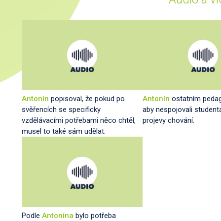
Antonín
popisoval, že pokud po
Antonín
ostatním pedag
svěřencích se specificky
aby nespojovali student
vzdělávacími potřebami něco chtěl,
projevy chování.
musel to také sám udělat.
Podle
Antonína
bylo potřeba