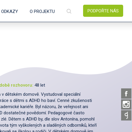
PODPOŘTE NÁS
É ODKAZY
O PROJEKTU
době rozhovoru:
48 let
m v dětském domově. Vystudoval speciální
Práce s dětmi s ADHD ho baví. Cenné zkušenosti
kademické kariéře. Byl názoru, že veřejnost ani
HD dostatečné povědomí. Pedagogové často
o zlé. Dětem s ADHD by, dle slov Antonína, pomohl
ivota tým vyškolených a sladěných odborníků, kteří
kovali se školou a rodiči. V dětském domově jim