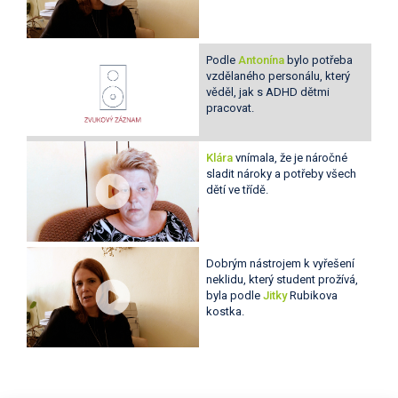
Podle
Antonína
bylo potřeba
vzdělaného personálu, který
věděl, jak s ADHD dětmi
pracovat.
Klára
vnímala, že je náročné
sladit nároky a potřeby všech
dětí ve třídě.
Dobrým nástrojem k vyřešení
neklidu, který student prožívá,
byla podle
Jitky
Rubikova
kostka.