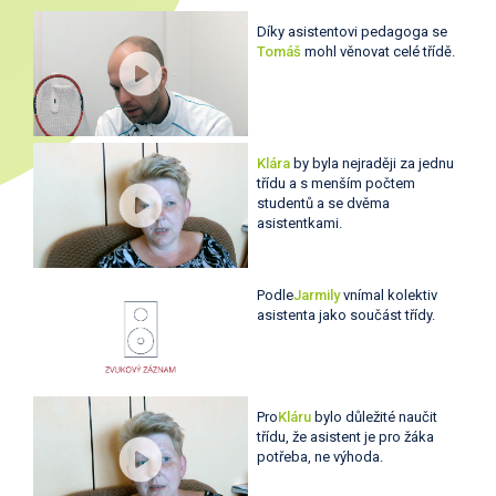
Díky asistentovi pedagoga se
Tomáš
mohl věnovat celé třídě.
Klára
by byla nejraději za jednu
třídu a s menším počtem
studentů a se dvěma
asistentkami.
Podle
Jarmily
vnímal kolektiv
asistenta jako součást třídy.
Pro
Kláru
bylo důležité naučit
třídu, že asistent je pro žáka
potřeba, ne výhoda.