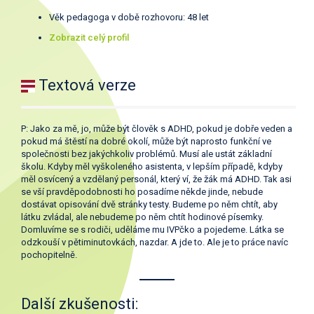
Věk pedagoga v době rozhovoru: 48 let
Zobrazit celý profil
Textová verze
P: Jako za mě, jo, může být člověk s ADHD, pokud je dobře veden a
pokud má štěstí na dobré okolí, může být naprosto funkční ve
společnosti bez jakýchkoliv problémů. Musí ale ustát základní
školu. Kdyby měl vyškoleného asistenta, v lepším případě, kdyby
měl osvícený a vzdělaný personál, který ví, že žák má ADHD. Tak asi
se vší pravděpodobnosti ho posadíme někde jinde, nebude
dostávat opisování dvě stránky testy. Budeme po něm chtít, aby
látku zvládal, ale nebudeme po něm chtít hodinové písemky.
Domluvíme se s rodiči, uděláme mu IVPčko a pojedeme. Látka se
odzkouší v pětiminutovkách, nazdar. A jde to. Ale je to práce navíc
pochopitelně.
Další zkušenosti: