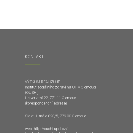
KONTAKT
VÝZKUM REALIZUJE
Institut sociálního zdraví na UP v Olomouci
(OUSHI)
Univerzitní 22, 771 11 Olomouc
(korespondenční adresa)
Sídlo: 1. máje 820/5, 779 00 Olomouc
web:
http://oushi.upol.cz/