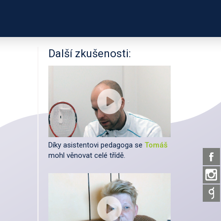
PODPOŘTE NÁS
É ODKAZY
O PROJEKTU
Další zkušenosti:
Díky asistentovi pedagoga se
Tomáš
mohl věnovat celé třídě.