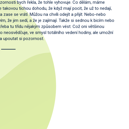
zornosti bych řekla, že tohle vyhovuje. Co dělám, máme
takovou tichou dohodu, že když mají pocit, že už to nedají,
 a zase se vrátí. Můžou na chvíli odejít a přijít. Nebo-nebo
 vím, že jim sedí, a že je zajímají. Takže si sednou k bicím nebo
třeba tu třídu nějakým způsobem vést. Což oni většinou
to neosvědčuje, ve smysl totálního vedení hodiny, ale umožní
a upoutat si pozornost.