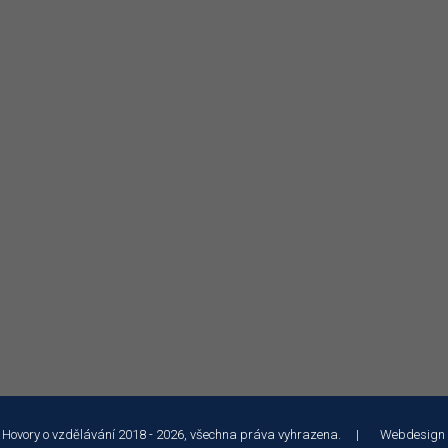
 Hovory o vzdělávání 2018 - 2026, všechna práva vyhrazena. | Webdesign
 služeb a analýze návštěvnosti soubory cookie. Používáním tohoto webu