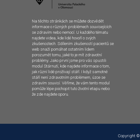
Na těchto stránkách se můžete dozvědět
informace o různých problémech souvisejících
se zdravím nebo nemocí. U každého tématu
najdete videa, kde lidé hovoří o svých
zkušenostech. Sdílením zkušeností pacientů se
web snaží pomáhat ostatním lidem
porozumět tomu, jaké to je mít zdravotní
problémy. Jako první jsme pro vás spustili
modul Stárnutí, kde najdete informace o tom,
jak různí lidé prožívají stáří. I když samotné
stáří není zdravotním problémem, úzce se
zdravím souvisí. Věříme, že vám tento modul
pomůže lépe pochopit tuto životní etapu nebo
že zde najdete oporu.
Copyright ©
Tento web používá k poskytování