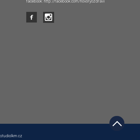
facebook:
http://facebook.com/hovoryozdravi
studiolkm.cz
 s tím souhlasíte.
Souhlasím