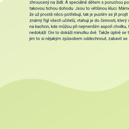
zhroucený na židli. A speciálně dětem s poruchou po
takovou tichou dohodu. Jsou to většinou kluci. Máme 
že už prostě něco potřebují, tak je pustím se jít projít
známý fígl všech učitelů, vtahuji je do činnosti, který
na kachon, kde můžou při nejmenším aspoň chvilku, 
nedokáží. Oni to dokáží minutku dvě. Takže úplně se 
jim to si nějakým způsobem oddechnout, zabavit se 