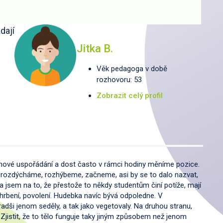
dají
Jitka B.
Věk pedagoga v době
rozhovoru: 53
Zobrazit celý profil
ruhové uspořádání a dost často v rámci hodiny měníme pozice.
, rozdýcháme, rozhýbeme, začneme, asi by se to dalo nazvat,
šla jsem na to, že přestože to někdy studentům činí potíže, mají
l shrbení, povolení. Hudebka navíc bývá odpoledne. V
radši jenom seděly, a tak jako vegetovaly. Na druhou stranu,
Zjistit, že to tělo funguje taky jiným způsobem než jenom