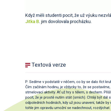
Když měli studenti pocit, že už výuku nezvlá
Jitka B
. jim dovolovala procházku.
Textová verze
P: Sedíme v podstatě v něčem, co by se dalo říct k
Čím začínám hodinu, je vždycky to, že se postavíme
stmelovací aktivity. Ať už hry s tělem, s dechem. Při
pocit, že je prostě nutím stát (smích). Chtějí být dá
odpoledních hodinách, kdy už jsou unavení, takže by 
tohle jim opravdu umožní se nadechnout, rozdýchat. 