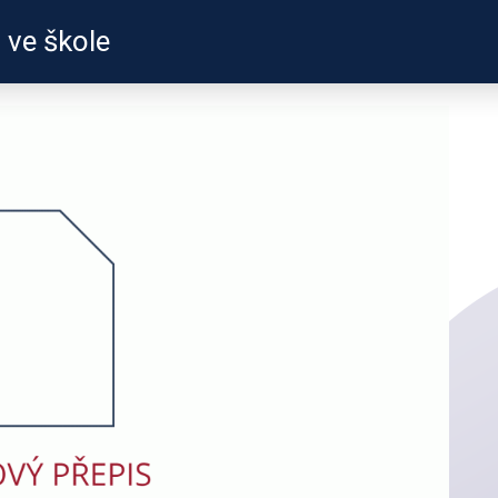
 ve škole
ZKUŠENOSTI
PROFILY ÚČASTNÍKŮ
UŽITEČN