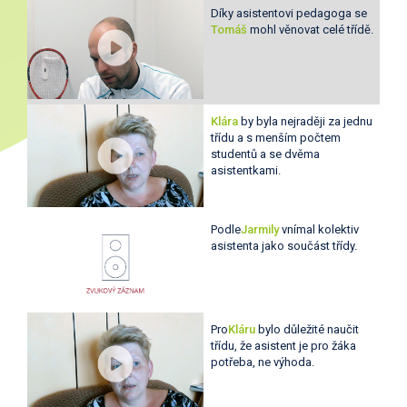
Díky asistentovi pedagoga se
Tomáš
mohl věnovat celé třídě.
Klára
by byla nejraději za jednu
třídu a s menším počtem
studentů a se dvěma
asistentkami.
Podle
Jarmily
vnímal kolektiv
asistenta jako součást třídy.
Pro
Kláru
bylo důležité naučit
třídu, že asistent je pro žáka
potřeba, ne výhoda.