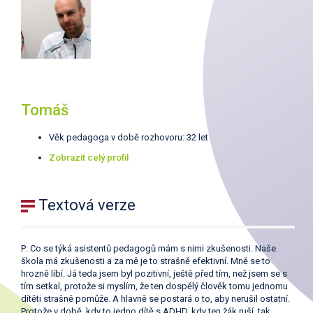
Tomáš
Věk pedagoga v době rozhovoru: 32 let
Zobrazit celý profil
Textová verze
P: Co se týká asistentů pedagogů mám s nimi zkušenosti. Naše
škola má zkušenosti a za mě je to strašně efektivní. Mně se to
hrozně líbí. Já teda jsem byl pozitivní, ještě před tím, než jsem se s
tím setkal, protože si myslím, že ten dospělý člověk tomu jednomu
dítěti strašně pomůže. A hlavně se postará o to, aby nerušil ostatní.
Protože v době, kdy to jedno dítě s ADHD, kdy ten žák ruší, tak