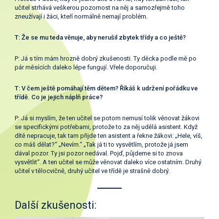
učitel strhává veškerou pozornost na něj a samozřejmě toho
zneužívají i žáci, kteří normálně nemají problém.
T: Že se mu teda věnuje, aby nerušil zbytek třídy a co ještě?
P: Já s tím mám hrozně dobrý zkušenosti. Ty děcka podle mě po
pár měsících daleko lépe fungují. Vřele doporučuji.
T: V čem ještě pomáhají těm dětem? Říkáš k udržení pořádku ve
třídě. Co je jejich náplň práce?
P: Já si myslím, že ten učitel se potom nemusí tolik věnovat žákovi
se specifickými potřebami, protože to za něj udělá asistent. Když
dítě nepracuje, tak tam přijde ten asistent a řekne žákovi: „Hele, víš,
co máš dělat?“ „Nevím.“ „Tak já ti to vysvětlím, protože já jsem
dával pozor. Ty jsi pozor nedával. Pojď, půjdeme si to znova
vysvětlit“. A ten učitel se může věnovat daleko více ostatním. Druhý
učitel v tělocvičně, druhý učitel ve třídě je strašně dobrý.
Další zkušenosti: