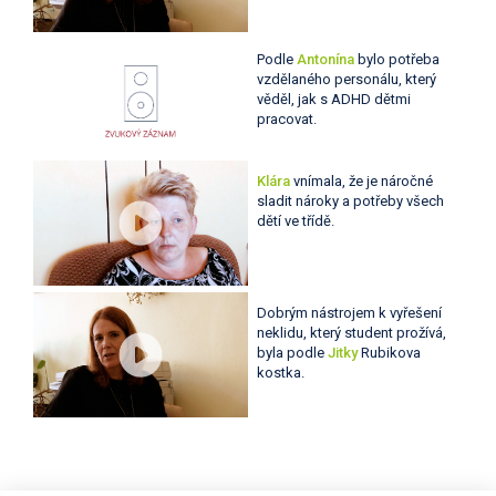
Podle
Antonína
bylo potřeba
vzdělaného personálu, který
věděl, jak s ADHD dětmi
pracovat.
Klára
vnímala, že je náročné
sladit nároky a potřeby všech
dětí ve třídě.
Dobrým nástrojem k vyřešení
neklidu, který student prožívá,
byla podle
Jitky
Rubikova
kostka.