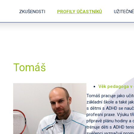
ZKUŠENOSTI
PROFILY ÚČASTNÍKŮ
UŽITEČN
Tomáš
Věk pedagoga v 
Tomáš pracuje jako učite
základní škole a také ja
s dětmi s ADHD se nauči
profesní praxe. Výuku tř
přípravě plánu hodiny a 
trénuje děti s ADHD tenis
svěřenci vyznačují prom