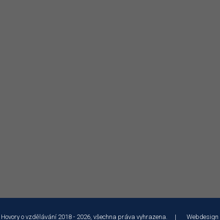
 Hovory o vzdělávání 2018 - 2026, všechna práva vyhrazena. | Webdesign