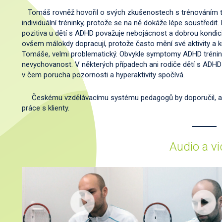
Tomáš rovněž hovořil o svých zkušenostech s trénováním te
individuální tréninky, protože se na ně dokáže lépe soustředit.
pozitiva u dětí s ADHD považuje nebojácnost a dobrou kondic
ovšem málokdy dopracují, protože často mění své aktivity a kr
Tomáše, velmi problematický. Obvykle symptomy ADHD trénink n
nevychovanost. V některých případech ani rodiče dětí s ADHD
v čem porucha pozornosti a hyperaktivity spočívá.
Českému vzdělávacímu systému pedagogů by doporučil, aby b
práce s klienty.
Audio a v