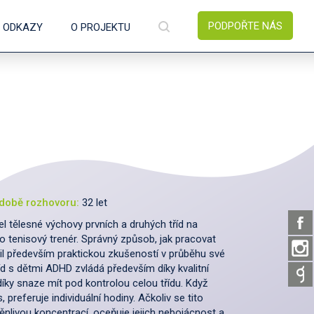
PODPOŘTE NÁS
É ODKAZY
O PROJEKTU
době rozhovoru:
32 let
l tělesné výchovy prvních a druhých tříd na
ko tenisový trenér. Správný způsob, jak pracovat
l především praktickou zkušeností v průběhu své
íd s dětmi ADHD zvládá především díky kvalitní
díky snaze mít pod kontrolou celou třídu. Když
, preferuje individuální hodiny. Ačkoliv se tito
ěnlivou koncentrací, oceňuje jejich nebojácnost a