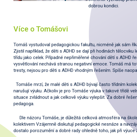
dobrou kondici.
Více o Tomášovi
Tomáš vystudoval pedagogickou fakultu, nicméně jak sám říká,
Zjistil například, že děti s ADHD se dají při hodinách tělocvi
třídu jako celek. Případné nepřiměřené chování dětí s ADHD řeš
vysvětlování nechává stranou negativní emoce. Tomáš má toti
tresty, nejsou pro děti s ADHD vhodným řešením. Spíše naopa
Tomáše mrzí, že malé děti s ADHD bývají často třídním kolekti
narušují výuku. Ačkoliv je pro Tomáše výuka v takové třídě ve
situace zvládnout a jak celkově výuku vylepšit. Za dobré řeš
pedagoga.
Dle názoru Tomáše, je důležitá celková atmosféra na škole
kolektivem Vzájemně diskutují pedagogické nesnáze a navzáj
dostalo porozumění a dobré rady ohledně toho, jak při výuc