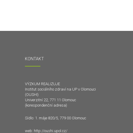
KONTAKT
VÝZKUM REALIZUJE
Institut sociálního zdraví na UP v Olomouci
(OUSHI)
Univerzitní 22, 771 11 Olomouc
(korespondenční adresa)
Sídlo: 1. máje 820/5, 779 00 Olomouc
web:
http://oushi.upol.cz/