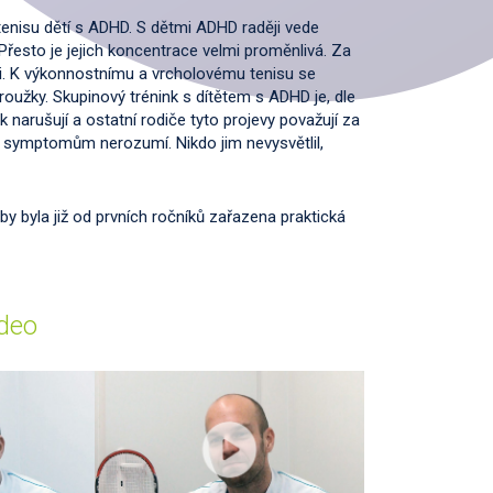
nisu dětí s ADHD. S dětmi ADHD raději vede
 Přesto je jejich koncentrace velmi proměnlivá. Za
i. K výkonnostnímu a vrcholovému tenisu se
oužky. Skupinový trénink s dítětem s ADHD je, dle
arušují a ostatní rodiče tyto projevy považují za
 symptomům nerozumí. Nikdo jim nevysvětlil,
yla již od prvních ročníků zařazena praktická
ideo