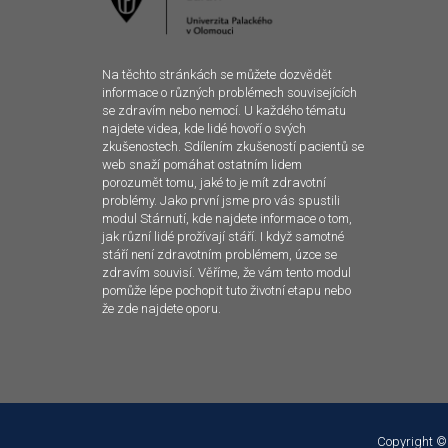
Na těchto stránkách se můžete dozvědět
informace o různých problémech souvisejících
se zdravím nebo nemocí. U každého tématu
najdete videa, kde lidé hovoří o svých
zkušenostech. Sdílením zkušeností pacientů se
web snaží pomáhat ostatním lidem
porozumět tomu, jaké to je mít zdravotní
problémy. Jako první jsme pro vás spustili
modul Stárnutí, kde najdete informace o tom,
jak různí lidé prožívají stáří. I když samotné
stáří není zdravotním problémem, úzce se
zdravím souvisí. Věříme, že vám tento modul
pomůže lépe pochopit tuto životní etapu nebo
že zde najdete oporu.
Copyright ©