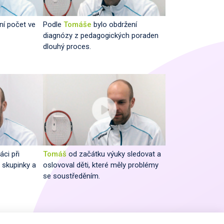
lní počet ve
Podle
Tomáše
bylo obdržení
diagnózy z pedagogických poraden
dlouhý proces.
áci při
Tomáš
od začátku výuky sledovat a
l skupinky a
oslovoval děti, které měly problémy
se soustředěním.