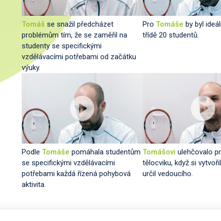
Tomáš
se snažil předcházet
Pro
Tomáše
by byl ideá
problémům tím, že se zaměřil na
třídě 20 studentů.
studenty se specifickými
vzdělávacími potřebami od začátku
výuky.
Podle
Tomáše
pomáhala studentům
Tomášovi
ulehčovalo pr
se specifickými vzdělávacími
tělocviku, když si vytvoři
potřebami každá řízená pohybová
určil vedoucího.
aktivita.