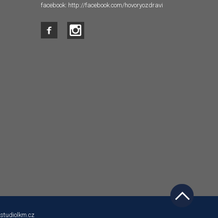
facebook:
http://facebook.com/hovoryozdravi
studiolkm.cz