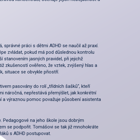
 správné práci s dětmi ADHD se naučil až praxí.
ku lépe zvládat, pokud má pod důslednou kontrolu
í stanovením jasných pravidel, při jejichž
ž zkušeností ověřeno, že vztek, zvýšený hlas a
k, situace se obvykle přiostří.
vem pasovány do rolí „třídních šašků“, kteří
lmi náročná, nepřestává přemýšlet, jak konkrétní
ení a výraznou pomoc považuje působení asistenta
. Pedagogové na jeho škole jsou dobrým
em se podpořit. Tomášovi se tak již mnohokráte
e žáků s ADHD postupovat.