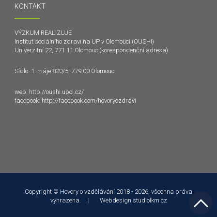
KONTAKT
VÝZKUM REALIZUJE
Institut sociálního zdraví na UP v Olomouci (OUSHI)
Univerzitní 22, 771 11 Olomouc (korespondenční adresa)
Sídlo: 1. máje 820/5, 779 00 Olomouc
web:
http://oushi.upol.cz/
facebook:
http://facebook.com/hovoryozdravi
Tento web používá k poskytování služeb a analýze
návštěvnosti soubory cookie. Používáním tohoto webu s tím
souhlasíte.
Copyright © Hovory o vzdělávání 2018 - 2026, všechna práva
vyhrazena. | Webdesign
studiolkm.cz
Souhlasím