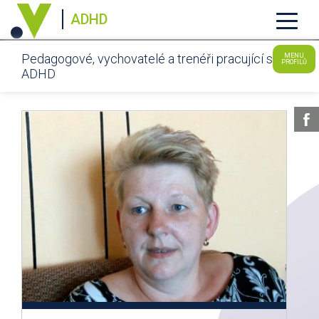
ADHD
Pedagogové, vychovatelé a trenéři pracující s
MENU
PROFILŮ
ADHD