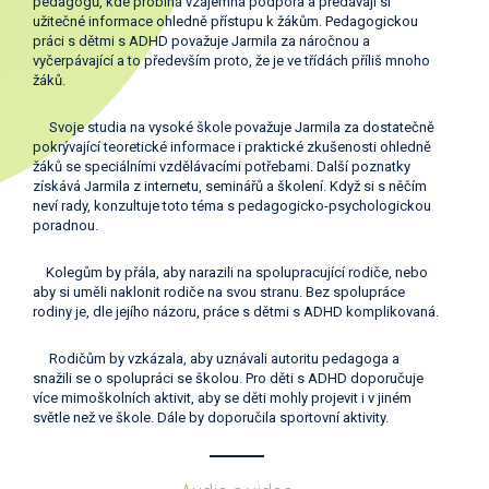
pedagogů, kde probíhá vzájemná podpora a předávají si
užitečné informace ohledně přístupu k žákům. Pedagogickou
práci s dětmi s ADHD považuje Jarmila za náročnou a
vyčerpávající a to především proto, že je ve třídách příliš mnoho
žáků.
Svoje studia na vysoké škole považuje Jarmila za dostatečně
pokrývající teoretické informace i praktické zkušenosti ohledně
žáků se speciálními vzdělávacími potřebami. Další poznatky
získává Jarmila z internetu, seminářů a školení. Když si s něčím
neví rady, konzultuje toto téma s pedagogicko-psychologickou
poradnou.
Kolegům by přála, aby narazili na spolupracující rodiče, nebo
aby si uměli naklonit rodiče na svou stranu. Bez spolupráce
rodiny je, dle jejího názoru, práce s dětmi s ADHD komplikovaná.
Rodičům by vzkázala, aby uznávali autoritu pedagoga a
snažili se o spolupráci se školou. Pro děti s ADHD doporučuje
více mimoškolních aktivit, aby se děti mohly projevit i v jiném
světle než ve škole. Dále by doporučila sportovní aktivity.