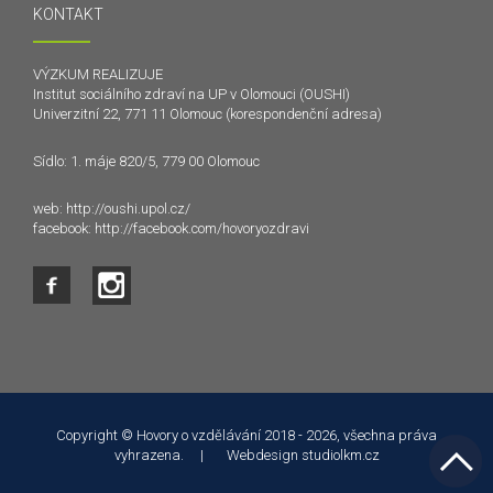
KONTAKT
VÝZKUM REALIZUJE
Institut sociálního zdraví na UP v Olomouci (OUSHI)
Univerzitní 22, 771 11 Olomouc (korespondenční adresa)
Sídlo: 1. máje 820/5, 779 00 Olomouc
web:
http://oushi.upol.cz/
facebook:
http://facebook.com/hovoryozdravi
Tento web používá k poskytování služeb a analýze
návštěvnosti soubory cookie. Používáním tohoto webu s tím
souhlasíte.
Copyright © Hovory o vzdělávání 2018 - 2026, všechna práva
vyhrazena. | Webdesign
studiolkm.cz
Souhlasím