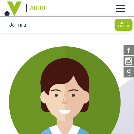
ADHD
Jarmila
MENU
PROFILŮ