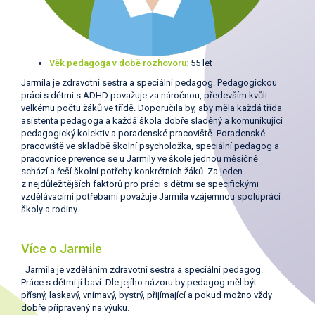
Věk pedagoga v době rozhovoru:
55 let
Jarmila je zdravotní sestra a speciální pedagog. Pedagogickou
práci s dětmi s ADHD považuje za náročnou, především kvůli
velkému počtu žáků ve třídě. Doporučila by, aby měla každá třída
asistenta pedagoga a každá škola dobře sladěný a komunikující
pedagogický kolektiv a poradenské pracoviště. Poradenské
pracoviště ve skladbě školní psycholožka, speciální pedagog a
pracovnice prevence se u Jarmily ve škole jednou měsíčně
schází a řeší školní potřeby konkrétních žáků. Za jeden
z nejdůležitějších faktorů pro práci s dětmi se specifickými
vzdělávacími potřebami považuje Jarmila vzájemnou spolupráci
školy a rodiny.
Více o Jarmile
Jarmila je vzděláním zdravotní sestra a speciální pedagog.
Práce s dětmi jí baví. Dle jejího názoru by pedagog měl být
přísný, laskavý, vnímavý, bystrý, přijímající a pokud možno vždy
dobře připravený na výuku.