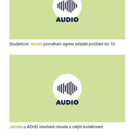
Studentovi
Jarmily
pomáhalo agresi zvládat počítání do 10.
Jarmila
o ADHD otevřeně mluvila s celým kolektivem.