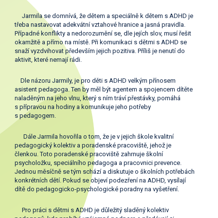
Jarmila se domnívá, že dětem a speciálně k dětem s ADHD je
třeba nastavovat adekvátní vztahové hranice a jasná pravidla.
Případné konflikty a nedorozumění se, dle jejích slov, musí řešit
okamžitě a přímo na místě. Při komunikaci s dětmi s ADHD se
snaží vyzdvihovat především jejich pozitiva. Příliš je nenutí do
aktivit, které nemají rádi.
Dle názoru Jarmily, je pro děti s ADHD velkým přínosem
asistent pedagoga. Ten by měl být agentem a spojencem dítěte
naladěným na jeho vlnu, který s ním tráví přestávky, pomáhá
s přípravou na hodiny a komunikuje jeho potřeby
s pedagogem.
Dále Jarmila hovořila o tom, že je v jejich škole kvalitní
pedagogický kolektiv a poradenské pracoviště, jehož je
členkou. Toto poradenské pracoviště zahrnuje školní
psycholožku, speciálního pedagoga a pracovnici prevence.
Jednou měsíčně se tým schází a diskutuje o školních potřebách
konkrétních dětí. Pokud se objeví podezření na ADHD, vysílají
dítě do pedagogicko-psychologické poradny na vyšetření.
Pro práci s dětmi s ADHD je důležitý sladěný kolektiv