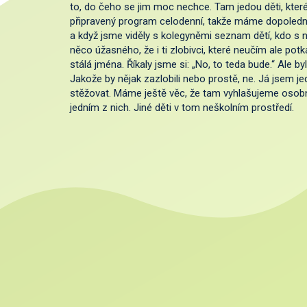
to, do čeho se jim moc nechce. Tam jedou děti, které
připravený program celodenní, takže máme dopoledne, 
a když jsme viděly s kolegyněmi seznam dětí, kdo s nám
něco úžasného, že i ti zlobivci, které neučím ale po
stálá jména. Říkaly jsme si: „No, to teda bude.“ Ale b
Jakože by nějak zazlobili nebo prostě, ne. Já jsem 
stěžovat. Máme ještě věc, že tam vyhlašujeme osobno
jedním z nich. Jiné děti v tom neškolním prostředí.