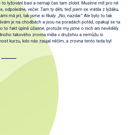
 to lyžování baví a nemají čas tam zlobit. Musíme mít pro ně
odpoledne, večer. Tam ty děti, teď jsem se vrátila z lyžáku,
i má jet, tak jsme si říkaly: „No, nazdar.“ Ale bylo to tak
tkávám je na chodbách a jsou na poradách pořád, opakují se ta
ylo to fakt úplně úžasné, protože my jsme o nich ani nevěděly.
jednoho takového zrovna měla v družstvu a nemůžu si
st kurzu, kdo nás zaujal něčím, a zrovna tento teda byl