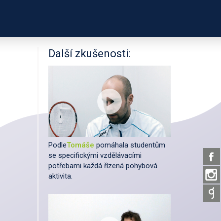
PODPOŘTE NÁS
É ODKAZY
O PROJEKTU
Další zkušenosti:
Podle
Tomáše
pomáhala studentům
se specifickými vzdělávacími
potřebami každá řízená pohybová
aktivita.