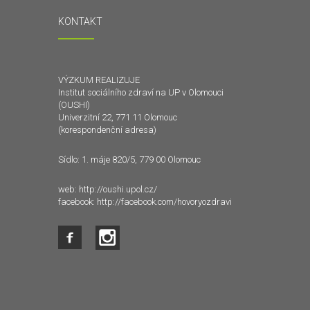
KONTAKT
VÝZKUM REALIZUJE
Institut sociálního zdraví na UP v Olomouci
(OUSHI)
Univerzitní 22, 771 11 Olomouc
(korespondenční adresa)
Sídlo: 1. máje 820/5, 779 00 Olomouc
web:
http://oushi.upol.cz/
facebook:
http://facebook.com/hovoryozdravi