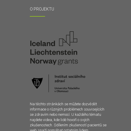
O PROJEKTU
Na těchto stránkách se můžete dozvědět
informace o různých problémech souvisejících
se zdravím nebo nemocí. U každého tématu
najdete videa, kde lidé hovoří o svých
zkušenostech. Sdílením zkušeností pacientů se
web snaží pomáhat ostatním lidem