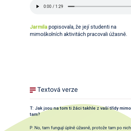
Jarmila
popisovala, že její studenti na
mimoškolních aktivitách pracovali úžasně.
Textová verze
T: Jak jsou na tom ti žáci takhle z vaší třídy mimo 
tam?
P: No, tam fungují úplně úžasně, protože tam po nich