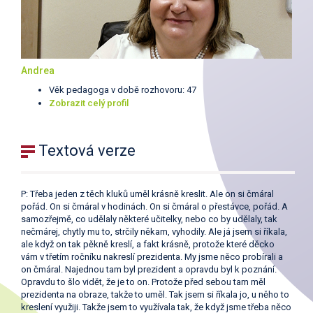
Andrea
Věk pedagoga v době rozhovoru: 47
Zobrazit celý profil
Textová verze
P: Třeba jeden z těch kluků uměl krásně kreslit. Ale on si čmáral
pořád. On si čmáral v hodinách. On si čmáral o přestávce, pořád. A
samozřejmě, co udělaly některé učitelky, nebo co by udělaly, tak
nečmárej, chytly mu to, strčily někam, vyhodily. Ale já jsem si říkala,
ale když on tak pěkně kreslí, a fakt krásně, protože které děcko
vám v třetím ročníku nakreslí prezidenta. My jsme něco probírali a
on čmáral. Najednou tam byl prezident a opravdu byl k poznání.
Opravdu to šlo vidět, že je to on. Protože před sebou tam měl
prezidenta na obraze, takže to uměl. Tak jsem si říkala jo, u něho to
kreslení využiji. Takže jsem to využívala tak, že když jsme třeba něco