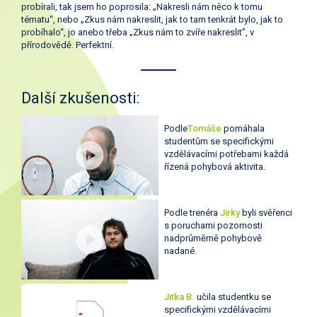
probírali, tak jsem ho poprosila: „Nakresli nám něco k tomu
tématu“, nebo „Zkus nám nakreslit, jak to tam tenkrát bylo, jak to
probíhalo“, jo anebo třeba „Zkus nám to zvíře nakreslit”, v
přírodovědě. Perfektní.
Další zkušenosti:
Podle
Tomáše
pomáhala
studentům se specifickými
vzdělávacími potřebami každá
řízená pohybová aktivita.
Podle trenéra
Jirky
byli svěřenci
s poruchami pozornosti
nadprůměrně pohybově
nadané.
Jitka B.
učila studentku se
specifickými vzdělávacími