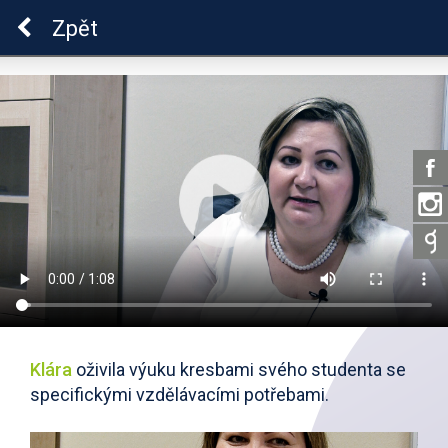
ADHD
Zpět
Klára
oživila výuku kresbami svého studenta se
specifickými vzdělávacími potřebami.