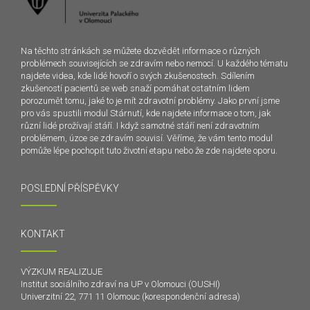
Na těchto stránkách se můžete dozvědět informace o různých
problémech souvisejících se zdravím nebo nemocí. U každého tématu
najdete videa, kde lidé hovoří o svých zkušenostech. Sdílením
zkušeností pacientů se web snaží pomáhat ostatním lidem
porozumět tomu, jaké to je mít zdravotní problémy. Jako první jsme
pro vás spustili modul Stárnutí, kde najdete informace o tom, jak
různí lidé prožívají stáří. I když samotné stáří není zdravotním
problémem, úzce se zdravím souvisí. Věříme, že vám tento modul
pomůže lépe pochopit tuto životní etapu nebo že zde najdete oporu.
POSLEDNÍ PŘÍSPĚVKY
KONTAKT
VÝZKUM REALIZUJE
Institut sociálního zdraví na UP v Olomouci (OUSHI)
Univerzitní 22, 771 11 Olomouc (korespondenční adresa)