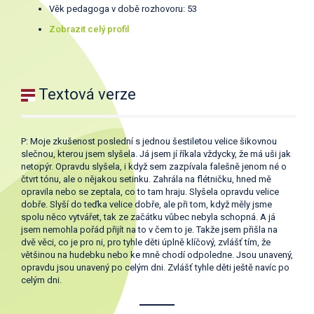
Věk pedagoga v době rozhovoru: 53
Zobrazit celý profil
Textová verze
P: Moje zkušenost poslední s jednou šestiletou velice šikovnou
slečnou, kterou jsem slyšela. Já jsem jí říkala vždycky, že má uši jak
netopýr. Opravdu slyšela, i když sem zazpívala falešně jenom né o
čtvrt tónu, ale o nějakou setinku. Zahrála na flétničku, hned mě
opravila nebo se zeptala, co to tam hraju. Slyšela opravdu velice
dobře. Slyší do teďka velice dobře, ale při tom, když měly jsme
spolu něco vytvářet, tak ze začátku vůbec nebyla schopná. A já
jsem nemohla pořád přijít na to v čem to je. Takže jsem přišla na
dvě věci, co je pro ni, pro tyhle děti úplně klíčový, zvlášť tím, že
většinou na hudebku nebo ke mně chodí odpoledne. Jsou unavený,
opravdu jsou unavený po celým dni. Zvlášť tyhle děti ještě navíc po
celým dni.