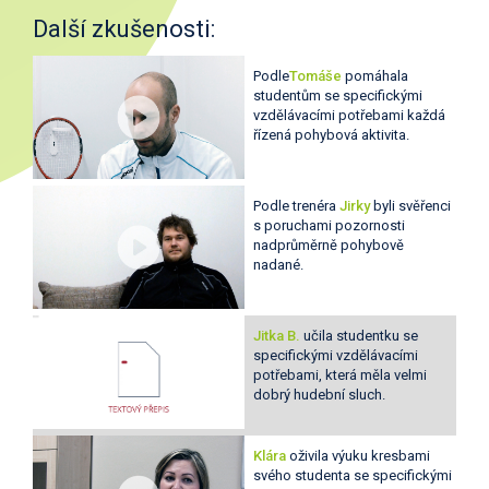
Další zkušenosti:
Podle
Tomáše
pomáhala
studentům se specifickými
vzdělávacími potřebami každá
řízená pohybová aktivita.
Podle trenéra
Jirky
byli svěřenci
s poruchami pozornosti
nadprůměrně pohybově
nadané.
Jitka B.
učila studentku se
specifickými vzdělávacími
potřebami, která měla velmi
dobrý hudební sluch.
Klára
oživila výuku kresbami
svého studenta se specifickými