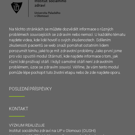
Na těchto stránkách se můžete dozvědět informace o různých
problémech souvisejících se zdravím nebo nemocí. U každého tématu
najdete videa, kde lidé hovoří o svých zkušenostech. Sdílením
zkušeností pacientů se web snaží pomáhat ostatním lidem
porozumět tomu, jaké to je mít zdravotní problémy. Jako první jsme
pro vás spustili modul Stárnutí, kde najdete informace o tom, jak
různí lidé prožívají stáří. I když samotné stáří není zdravotním
problémem, úzce se zdravím souvisí. Věříme, že vám tento modul
pomůže lépe pochopit tuto životní etapu nebo že zde najdete oporu.
POSLEDNÍ PŘÍSPĚVKY
KONTAKT
VÝZKUM REALIZUJE
Institut sociálního zdraví na UP v Olomouci (OUSHI)