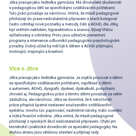
Jitka pracuje jako ředitelka gymnázia. Má dlouholeté zkušenosti
s pedagogikou dětí se specifickými vzdělávacími potřebami.
Tuto práci považuje za náročnou. Vnímá, že mladí pedagogové
přicházejí do praxe nedostatečně připraveni a starší kolegové
často odmítají nové poznatky a metody. Děti s ADHD, dle Jitky,
trpí vnitřním neklidem, hyperaktivitou a únavou. Bývají třídou
vyčleňovány a odmítány. Proto jsou užitečné preventivní
programy a intervence odborníků pedagogicko-psychologické
poradny. Dobrý učitel by měl být k dětem s ADHD přijímající,
motivující, inspirující a kreativní.
Více o Jitce
Jitka pracuje jako ředitelka gymnázia. Je zvyklá pracovat s dětmi
se specifickými vzdělávacími potřebami, například s dětmi
s autismem, ADHD, dysgrafií, dyslexií, dyskalkulií, poruchami
chování aj. Pedagogickou práci s těmito dětmi považuje za velmi
záslužnou, ale náročnou. Jitka se domnívá, že k náročnosti
práce přispívá špatné nastavení současného vzdělávacího
systému: mnoho tzv. papírování, nadměrné nároky, málo ocenění
a nízká finanční odměna. Jitka vnímá, že mladí pedagogové
přicházejí z vysokých škol nedostatečně připraveni. Chybí jim
teoretické i praktické dovednosti ze speciální pedagogiky. Na
druhou stranu jsou většinou otevření a přijímají rady