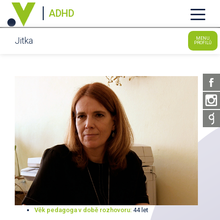
ADHD
Jitka
MENU
PROFILŮ
Věk pedagoga v době rozhovoru:
44 let