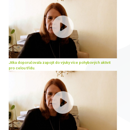
Jitka
doporučovala zapojit do výuky více pohybových aktivit
pro celou třídu.