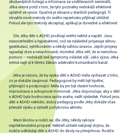
zkušenějších kolegů a informace ze vzdělávacích seminářů.
Jitka vnímá potíž v tom, že tyto poznatky nedokáží efektivně
uplatnit ve výuce. Opačná je situace u starších pedagogů. Ti
obvykle nové metody do svého repertoáru přijímají obtížně.
Pokud ale tyto metody akceptují, aplikují je dovedně a efektivně.
Dle Jitky děti s ADHD prožívají vnitřní neklid a napětí. Jsou
nesoustředění a hyperaktivní, což se následně projevuje silnou
gestikulací, vykřikováním a někdy náhlou únavou. Jejich projevy
vypadají drze a nevychovaně, nicméně Jitka věří, že si nemohou
pomoci – nedokáží své symptomy ovládat vůlí. Jako výzvu Jitka
vnímá najít si k těmto žákům adekvátní komunikační kanál.
Jitka je názoru, že by výuka dětí s ADHD měla vycházet z toho,
co je dokáže zaujmout. Pedagogové by měli být trpěliví,
přijímající a podporující. Měla by jim být vlastní tvořivost,
improvizace a schopnost motivovat. Jitka doporučuje, aby u dětí
s ADHD byla hodnocena spíše snaha, nežli výsledek. Pokud jsou
děti s ADHD neklidní, dobrý pedagog podle Jtiky dokáže včas
přerušit výuku a zařadit pohybovou aktivitu.
Mezi školou a rodiči se, dle Jitky, někdy vykope
nepřeklenutelná propast. Někteří učitelé nabývají dojmu, že
rodiče odkládají děti s ADHD do školy na převýchovu. Rodiče