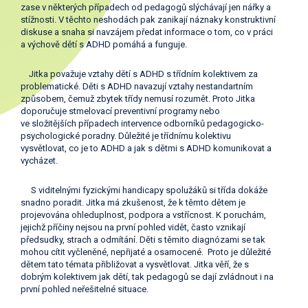
zase v některých případech od pedagogů slýchávají jen nářky a
stížnosti. V těchto neshodách pak zanikají náznaky konstruktivní
diskuse a snaha si navzájem předat informace o tom, co v práci
a výchově dětí s ADHD pomáhá a funguje.
Jitka považuje vztahy dětí s ADHD s třídním kolektivem za
problematické. Děti s ADHD navazují vztahy nestandartním
způsobem, čemuž zbytek třídy nemusí rozumět. Proto Jitka
doporučuje stmelovací preventivní programy nebo
ve složitějších případech intervence odborníků pedagogicko-
psychologické poradny. Důležité je třídnímu kolektivu
vysvětlovat, co je to ADHD a jak s dětmi s ADHD komunikovat a
vycházet.
S viditelnými fyzickými handicapy spolužáků si třída dokáže
snadno poradit. Jitka má zkušenost, že k těmto dětem je
projevována ohleduplnost, podpora a vstřícnost. K poruchám,
jejichž příčiny nejsou na první pohled vidět, často vznikají
předsudky, strach a odmítání. Děti s těmito diagnózami se tak
mohou cítit vyčleněné, nepřijaté a osamocené. Proto je důležité
dětem tato témata přibližovat a vysvětlovat. Jitka věří, že s
dobrým kolektivem jak dětí, tak pedagogů se dají zvládnout i na
první pohled neřešitelné situace.