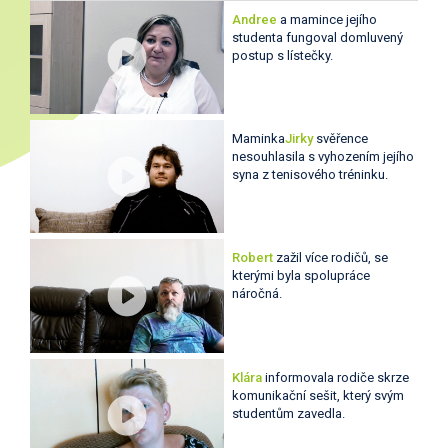
Andree
a mamince jejího
studenta fungoval domluvený
postup s lístečky.
Maminka
Jirky
svěřence
nesouhlasila s vyhozením jejího
syna z tenisového tréninku.
Robert
zažil více rodičů, se
kterými byla spolupráce
náročná.
Klára
informovala rodiče skrze
komunikační sešit, který svým
studentům zavedla.