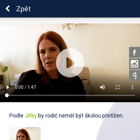
ADHD
Zpět
Podle
Jitky
by rodič neměl být školou přetížen.