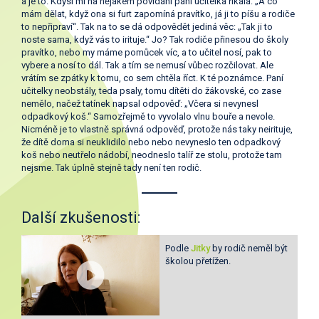
a je to. Kdysi mi na nějakém povídání paní učitelka říkala: „A co
mám dělat, když ona si furt zapomíná pravítko, já ji to píšu a rodiče
to nepřipraví“. Tak na to se dá odpovědět jediná věc: „Tak ji to
noste sama, když vás to irituje.“ Jo? Tak rodiče přinesou do školy
pravítko, nebo my máme pomůcek víc, a to učitel nosí, pak to
vybere a nosí to dál. Tak a tím se nemusí vůbec rozčilovat. Ale
vrátím se zpátky k tomu, co sem chtěla říct. K té poznámce. Paní
učitelky neobstály, teda psaly, tomu dítěti do žákovské, co zase
nemělo, načež tatínek napsal odpověď: „Včera si nevynesl
odpadkový koš.“ Samozřejmě to vyvolalo vlnu bouře a nevole.
Nicméně je to vlastně správná odpověď, protože nás taky neirituje,
že dítě doma si neuklidilo nebo nebo nevyneslo ten odpadkový
koš nebo neutřelo nádobí, neodneslo talíř ze stolu, protože tam
nejsme. Tak úplně stejně tady není ten rodič.
Další zkušenosti:
Podle
Jitky
by rodič neměl být
školou přetížen.