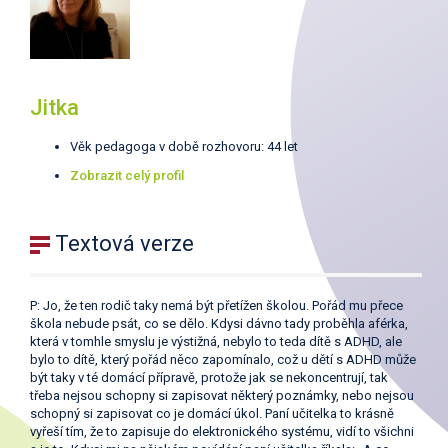
Jitka
Věk pedagoga v době rozhovoru: 44 let
Zobrazit celý profil
Textová verze
P: Jo, že ten rodič taky nemá být přetížen školou. Pořád mu přece
škola nebude psát, co se dělo. Kdysi dávno tady proběhla aférka,
která v tomhle smyslu je výstižná, nebylo to teda dítě s ADHD, ale
bylo to dítě, který pořád něco zapomínalo, což u dětí s ADHD může
být taky v té domácí přípravě, protože jak se nekoncentrují, tak
třeba nejsou schopny si zapisovat některý poznámky, nebo nejsou
schopný si zapisovat co je domácí úkol. Paní učitelka to krásně
vyřeší tím, že to zapisuje do elektronického systému, vidí to všichni