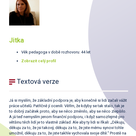
Jitka
Věk pedagoga v době rozhovoru: 44 let
Zobrazit celý profil
Textová verze
Já si myslím, že základní podpora je, aby konečně si lidi začali vážit
práce učitelů. Patřičně jí ocenili. Věřím, že kdyby se tak stalo, tak je
to dobrý začátek proto, aby se něco změnilo, aby se něco zlepšilo.
A já teď nemyslím jenom finanční podporu, i když samozřejmě pro
většinu těch lidí je to vlastně základ. Ale aby ty lidi si říkali: „Děkuju,
děkuju za to, že jsi takový, děkuju za to, že jste mému synovi tohle
umožnil, děkuju za to, že jste takhle vychovala svoje dítě.“ Prostě na