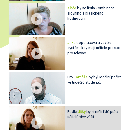
Kláře
by se líbila kombinace
slovního a klasického
hodnocení.
Jitka
doporučovala zavést
systém, kdy mají učitelé prostor
pro relaxaci.
Pro
Tomáše
by byl ideální počet
ve třídě 20 studentů.
Podle
Jitky
by si měli lidé práci
učitelů více vážit.