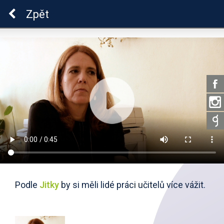
ADHD
Zpět
Podle
Jitky
by si měli lidé práci učitelů více vážit.