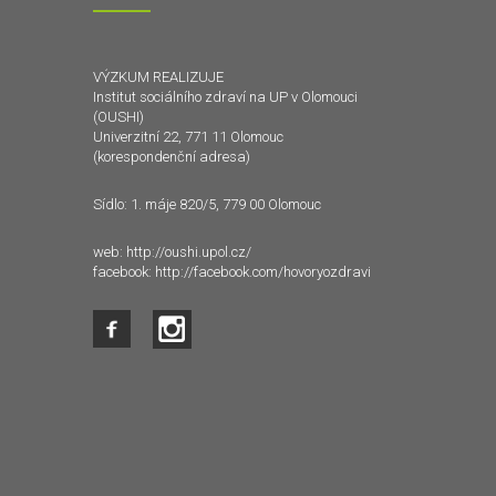
VÝZKUM REALIZUJE
Institut sociálního zdraví na UP v Olomouci
(OUSHI)
Univerzitní 22, 771 11 Olomouc
(korespondenční adresa)
Sídlo: 1. máje 820/5, 779 00 Olomouc
web:
http://oushi.upol.cz/
facebook:
http://facebook.com/hovoryozdravi