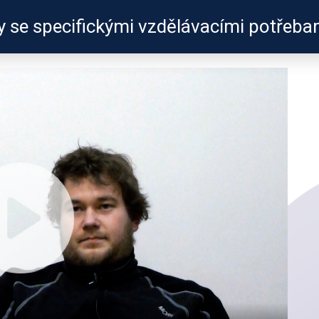
y se specifickými vzdělávacími potřeba
ZKUŠENOSTI
PROFILY ÚČASTNÍKŮ
UŽITEČN