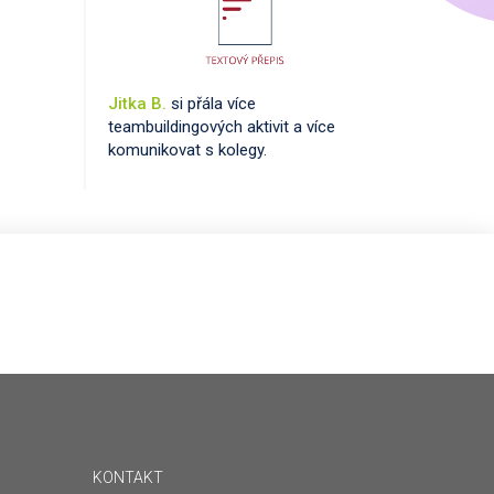
Jitka B.
si přála více
teambuildingových aktivit a více
komunikovat s kolegy.
KONTAKT