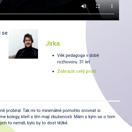
i se
Jirka
Věk pedagoga v době
rozhovoru: 31 let
Zobrazit celý profil
dně probíral. Tak mi to minimálně pomohlo srovnat si
áme kolegy, kteří s tím mají zkušenosti. Mám s kým se o tom
bych to neměl, bylo by to dost těžké.