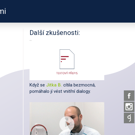
mi
PODPOŘTE NÁS
É ODKAZY
O PROJEKTU
Další zkušenosti:
Když se
Jitka B.
cítila bezmocná,
pomáhalo jí vést vnitřní dialogy.