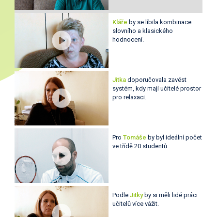
Kláře
by se líbila kombinace
slovního a klasického
hodnocení.
Jitka
doporučovala zavést
systém, kdy mají učitelé prostor
pro relaxaci.
Pro
Tomáše
by byl ideální počet
ve třídě 20 studentů.
Podle
Jitky
by si měli lidé práci
učitelů více vážit.