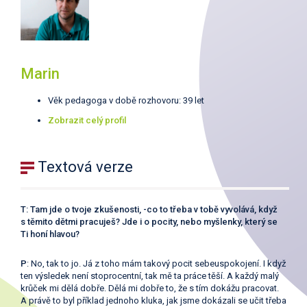
Marin
Věk pedagoga v době rozhovoru: 39 let
Zobrazit celý profil
Textová verze
T: Tam jde o tvoje zkušenosti, -co to třeba v tobě vyvolává, když
s těmito dětmi pracuješ? Jde i o pocity, nebo myšlenky, který se
Ti honí hlavou?
P
: No, tak to jo. Já z toho mám takový pocit sebeuspokojení. I když
ten výsledek není stoprocentní, tak mě ta práce těší. A každý malý
krůček mi dělá dobře. Dělá mi dobře to, že s tím dokážu pracovat.
A právě to byl příklad jednoho kluka, jak jsme dokázali se učit třeba