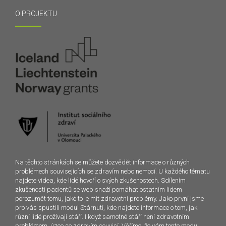
O PROJEKTU
Na těchto stránkách se můžete dozvědět informace o různých
problémech souvisejících se zdravím nebo nemocí. U každého tématu
najdete videa, kde lidé hovoří o svých zkušenostech. Sdílením
zkušeností pacientů se web snaží pomáhat ostatním lidem
porozumět tomu, jaké to je mít zdravotní problémy. Jako první jsme
pro vás spustili modul Stárnutí, kde najdete informace o tom, jak
různí lidé prožívají stáří. I když samotné stáří není zdravotním
problémem, úzce se zdravím souvisí. Věříme, že vám tento modul