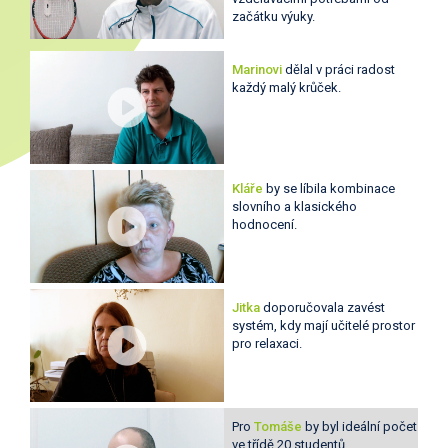
začátku výuky.
Marinovi
dělal v práci radost
každý malý krůček.
Kláře
by se líbila kombinace
slovního a klasického
hodnocení.
Jitka
doporučovala zavést
systém, kdy mají učitelé prostor
pro relaxaci.
Pro
Tomáše
by byl ideální počet
ve třídě 20 studentů.