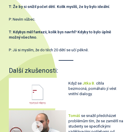
T: Že by si snížil počet dětí. Kolik myslíš, že by bylo ideální.
P: Nevím vůbec.
T: Kdybys měl fantazii, kolik bys navrhl? Kdyby to bylo úplně
možný všechno.
P: Já si myslím, že do těch 20 dětí se učí pěkně.
Další zkušenosti:
Když se
Jitka B.
cítila
bezmocná, pomáhalo jí vést
vnitřní dialogy.
Tomáš
se snažil předcházet
problémům tím, že se zaměřil na
studenty se specifickými
vzdělávacími potřebami od