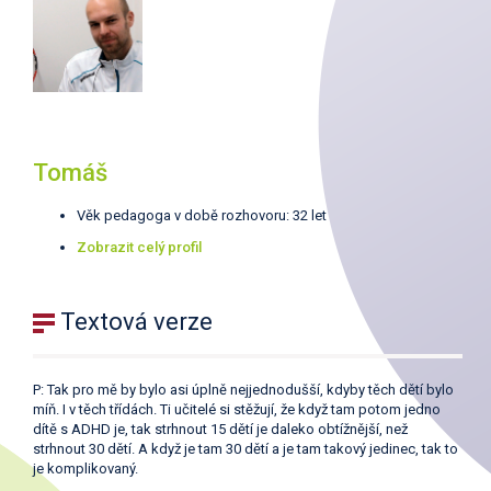
Tomáš
Věk pedagoga v době rozhovoru: 32 let
Zobrazit celý profil
Textová verze
P: Tak pro mě by bylo asi úplně nejjednodušší, kdyby těch dětí bylo
míň. I v těch třídách. Ti učitelé si stěžují, že když tam potom jedno
dítě s ADHD je, tak strhnout 15 dětí je daleko obtížnější, než
strhnout 30 dětí. A když je tam 30 dětí a je tam takový jedinec, tak to
je komplikovaný.