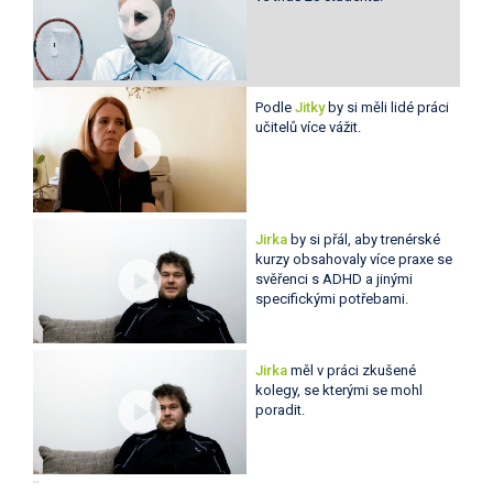
Podle
Jitky
by si měli lidé práci
učitelů více vážit.
Jirka
by si přál, aby trenérské
kurzy obsahovaly více praxe se
svěřenci s ADHD a jinými
specifickými potřebami.
Jirka
měl v práci zkušené
kolegy, se kterými se mohl
poradit.