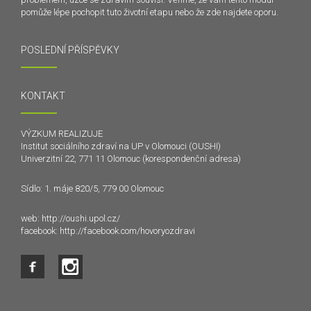
pomůže lépe pochopit tuto životní etapu nebo že zde najdete oporu.
POSLEDNÍ PŘÍSPĚVKY
KONTAKT
VÝZKUM REALIZUJE
Institut sociálního zdraví na UP v Olomouci (OUSHI)
Univerzitní 22, 771 11 Olomouc (korespondenční adresa)
Sídlo: 1. máje 820/5, 779 00 Olomouc
web:
http://oushi.upol.cz/
facebook:
http://facebook.com/hovoryozdravi