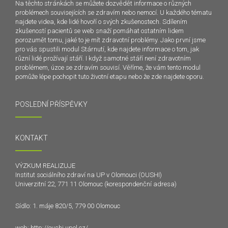
Na těchto stránkách se můžete dozvědět informace o různých
problémech souvisejících se zdravím nebo nemocí. U každého tématu
najdete videa, kde lidé hovoří o svých zkušenostech. Sdílením
zkušeností pacientů se web snaží pomáhat ostatním lidem
porozumět tomu, jaké to je mít zdravotní problémy. Jako první jsme
pro vás spustili modul Stárnutí, kde najdete informace o tom, jak
různí lidé prožívají stáří. I když samotné stáří není zdravotním
problémem, úzce se zdravím souvisí. Věříme, že vám tento modul
pomůže lépe pochopit tuto životní etapu nebo že zde najdete oporu.
POSLEDNÍ PŘÍSPĚVKY
KONTAKT
VÝZKUM REALIZUJE
Institut sociálního zdraví na UP v Olomouci (OUSHI)
Univerzitní 22, 771 11 Olomouc (korespondenční adresa)
Sídlo: 1. máje 820/5, 779 00 Olomouc
web:
http://oushi.upol.cz/