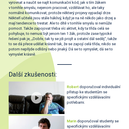
vyrovnat a naučit se najít komunikační kód, jak s tím žákem
v tomhle smyslu, nejenom pracovat, vzdělávat ho, ale taky
normálně komunikovat, protože některý projevy vypadají drze.
Někteří učitelé jsou stále háklivý, když je na ně někdo jako drzej a
mají tendence to trestat. Ale to dítě v tomhle smyslu si nemůže
pomoct. Takže zapojovat třeba víc aktivit, kdy ta třída celá se
pohybuje, to nemusí být jenom ten 1 žák, protože zase typické
řešení pak je, „Dobře, tak ty se jdi projít a ostatní dál seděj“, takže
to se dá přece udělat krásně tak, že se zapojí celá třída, nikdo se
potom nepřijde odlišný nebo jinaký. Dá se to vymyslet, dá se to
vymyslet krásně.
Další zkušenosti:
Robert
doporučoval individuální
přístup ke studentům se
specifickými vzdělávacími
potřebami.
Marin
doporučoval studenty se
specifickými vzdělávacími