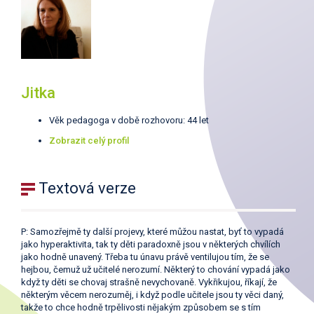
Jitka
Věk pedagoga v době rozhovoru: 44 let
Zobrazit celý profil
Textová verze
P: Samozřejmě ty další projevy, které můžou nastat, byť to vypadá
jako hyperaktivita, tak ty děti paradoxně jsou v některých chvílích
jako hodně unavený. Třeba tu únavu právě ventilujou tím, že se
hejbou, čemuž už učitelé nerozumí. Některý to chování vypadá jako
když ty děti se chovaj strašně nevychovaně. Vykřikujou, říkají, že
některým věcem nerozuměj, i když podle učitele jsou ty věci daný,
takže to chce hodně trpělivosti nějakým způsobem se s tím