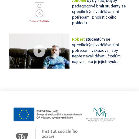
Antonín
by byl rád, kdyby
pedagogové brali studenty se
specifickými vzdělávacími
potřebami z holistického
pohledu.
Robert
studentům se
specifickými vzdělávacími
potřebami vzkazoval, aby
nepřestávali dávat učitelům
najevo, jaká je jejich výuka.