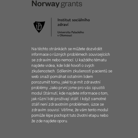
Na těchto stránkách se můžete dozvědět
informace o různých problémech souvisejících
se zdravím nebo nemocí. U každého tématu
najdete videa, kde lidé hovoří o svých
zkušenostech. Sdílením zkušeností pacientů se
web snaží pomáhat ostatním lidem
porozumět tomu, jaké to je mít zdravotní
problémy. Jako první jsme pro vás spustili
modul Stárnutí, kde najdete informace o tom,
jak různí lidé prožívají stáří. I když samotné
stáří není zdravotním problémem, úzce se
zdravím souvisí. Věříme, že vám tento modul
pomůže lépe pochopit tuto životní etapu nebo
že zde najdete oporu.