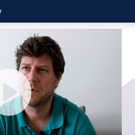
y
ZKUŠENOSTI
PROFILY ÚČASTNÍKŮ
UŽITEČN