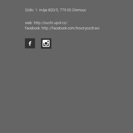
Sídlo: 1. máje 820/5, 779 00 Olomouc
web:
http://oushi.upol.cz/
facebook:
http://facebook.com/hovoryozdravi