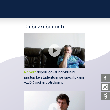
PODPOŘTE NÁS
É ODKAZY
O PROJEKTU
Další zkušenosti:
Robert
doporučoval individuální
přístup ke studentům se specifickými
vzdělávacími potřebami.