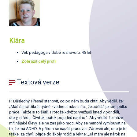
Klára
Věk pedagoga v době rozhovoru: 45 let
Zobrazit celý profil
Textová verze
P: Důsledný. Přesně stanovit, co po něm budu chtít. Aby věděl, že:
„Máš šanci třikrát týdně zvednout ruku a říct, že uděláš jenom půlku
práce. Takže si to šetři. Protože když to využiješ hned v pondělí,
úterý, středa. Čtvrtek, pátek pojedeš naplno.“. Aby věděl, že může
mít nějaké úlevy, ale ne zas jako moc. Aby se nemohl vymlouvat na
to, že má ADHD. A přitom se naučil pracovat. Zároveň ale, ono je to
těžké, za chvíli přijde do školy rodič a řekne: „Já mám ale nárok na