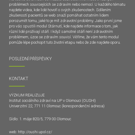
problémech souvisejících se zdravím nebo nemocí. U každého tématu
najdete videa, kde lidé hovoří o svých zkušenostech. Sdílením
zkušeností pacientů se web snaží pomáhat ostatním lidem
porozumět tomu, jaké to je mít zdravotní problémy. Jako první jsme
pro vás spustili modul Stárnutí, kde najdete informace o tom, jak
různí lidé prožívají stáří. I když samotné stáří není zdravotním
problémem, úzce se zdravím souvisí. Věříme, že vám tento modul
pomůže lépe pochopit tuto životní etapu nebo že zde najdete oporu.
POSLEDNÍ PŘÍSPĚVKY
KONTAKT
VÝZKUM REALIZUJE
Institut sociálního zdraví na UP v Olomouci (OUSHI)
Univerzitní 22, 771 11 Olomouc (korespondenční adresa)
Sídlo: 1. máje 820/5, 779 00 Olomouc
web:
http://oushi.upol.cz/