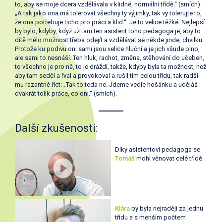
to, aby se moje dcera vzdělávala v klidné, normální třídě.“ (smích).
„A tak jako ona má tolerovat všechny ty výjimky, tak vy tolerujte to,
že ona potřebuje ticho pro práci a klid.“. Je to velice těžké. Nejlepší
by bylo, kdyby, když už tam ten asistent toho pedagoga je, aby to
dítě mělo možnost třeba odejít a vzdělávat se někde jinde, chvilku.
Protože ku podivu oni sami jsou velice hluční a je jich všude plno,
ale sami to nesnáší. Ten hluk, rachot, změna, stěhování do učeben,
to všechno je pro ně, to je dráždí, takže, kdyby byla ta možnost, než
aby tam seděl a řval a provokoval a rušil tím celou třídu, tak radši
mu razantně říct: „Tak to teda ne. Jdeme vedle hošánku a uděláš
dvakrát tolik práce, co oni.“ (smích).
Další zkušenosti:
Díky asistentovi pedagoga se
Tomáš
mohl věnovat celé třídě.
Klára
by byla nejraději za jednu
třídu a s menším počtem