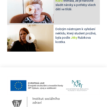
Klára
vnímala, že je náročné
sladit nároky a potřeby všech
dětí ve třídě.
Dobrým nástrojem k vyřešení
neklidu, který student prožívá,
byla podle
Jitky
Rubikova
kostka.