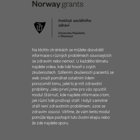
Na těchto stránkách se můžete dozvědět
informace o různých problémech souvisejících
se zdravím nebo nemocí. U každého tématu
najdete videa, kde lidé hovoří o svých
zkušenostech. Sdílením zkušeností pacientů se
web snaží pomáhat ostatním lidem
porozumět tomu, jaké to je mít zdravotní
problémy. Jako první jsme pro vás spustili
modul Stárnutí, kde najdete informace o tom,
jak různí lidé prožívají stáří. I když samotné
stáří není zdravotním problémem, úzce se
zdravím souvisí. Věříme, že vám tento modul
pomůže lépe pochopit tuto životní etapu nebo
že zde najdete oporu.