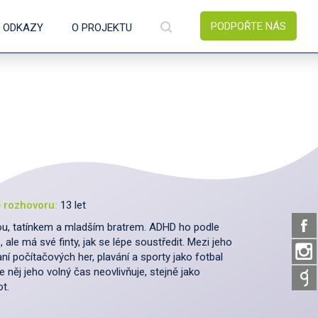
PODPOŘTE NÁS
É ODKAZY
O PROJEKTU
ě rozhovoru:
13 let
ou, tatínkem a mladším bratrem. ADHD ho podle
e, ale má své finty, jak se lépe soustředit. Mezi jeho
raní počítačových her, plavání a sporty jako fotbal
něj jeho volný čas neovlivňuje, stejně jako
t.