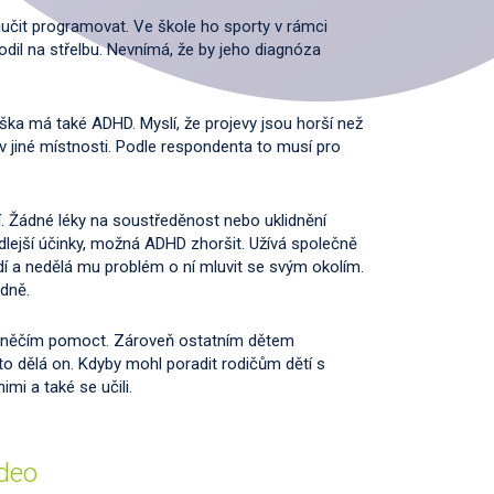
naučit programovat. Ve škole ho sporty v rámci
chodil na střelbu. Nevnímá, že by jeho diagnóza
ráška má také ADHD. Myslí, že projevy jsou horší než
 v jiné místnosti. Podle respondenta to musí pro
. Žádné léky na soustředěnost nebo uklidnění
edlejší účinky, možná ADHD zhoršit. Užívá společně
dí a nedělá mu problém o ní mluvit se svým okolím.
odně.
je s něčím pomoct. Zároveň ostatním dětem
k to dělá on. Kdyby mohl poradit rodičům dětí s
imi a také se učili.
ideo