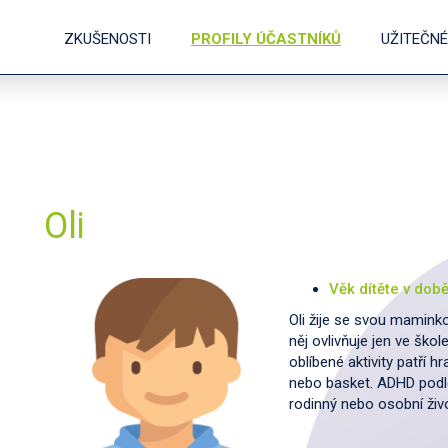
ZKUŠENOSTI
PROFILY ÚČASTNÍKŮ
UŽITEČN
Oli
Věk dítěte v dob
Oli žije se svou mamink
něj ovlivňuje jen ve škol
oblíbené aktivity patří h
nebo basket. ADHD podle 
rodinný nebo osobní živo