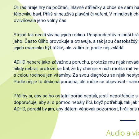
Oli rád hraje hry na počítači, hlavně střílečky a chce se sám 
tělocviku baví. Příliš si neužívá plavání či vaření. V minulosti 
ovlivňovala jeho volný čas.
Stejně tak necítí vliv na jejich rodinu. Respondentův mladší b
jeho. Často Oliho provokuje a otravuje, a tak jsou častokaždý
jejich maminku být těžké, ale zatím to podle něj zvládá.
ADHD nebere jako závažnou poruchu, protože mu nijak nevadí
nikdy nebral, protože se bál, že by chemie v nich mohla mít v
s celou rodinou jen vitamíny. Za svou diagnózu se nijak nesty
Podle něj je to dědičná porucha, ale může se objevovat i náh
Přál by si, aby se ho ostatní pořád neptali, jestli nepotřebu
doporučuje, aby si o pomoc nebály říci, když potřebují, tak ja
ADHD, poradil by jim, aby dětem věnovali pozornost, hráli si s n
Audio a v