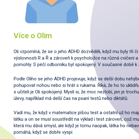
Více o Olim
Oli vzpomíná, že se o jeho ADHD dozvěděli, když mu byly tři či č
výslovnosti R a Ř a zároveň k psycholožce na různá cvičení a 
pomohly. S péčí odborníku byl spokojený. V současné době k 
Podle Oliho se jeho ADHD projevuje, když se delší dobu nehýbe
pohupovat nohou nebo si hrát s rukama. Říká, že ho to uklidňu
s učiteli je Oli spokojený. Myslí si, že moc nezlobí, jen je tro
úlevy, například má delší čas na psaní testů nebo diktátů.
Vadí mu, že když v matematice píšou test a ostatní už ho maj
látku a on se musí soustředit na výklad i test zároveň, což mu
která mu dává smysl, ale když je tomu naopak, látka ho neba
pomáhá, když se dobře vyspí.