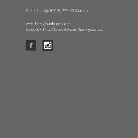
Sídlo: 1. máje 820/5, 779 00 Olomouc
web:
http://oushi.upol.cz/
facebook:
http://facebook.com/hovoryozdravi