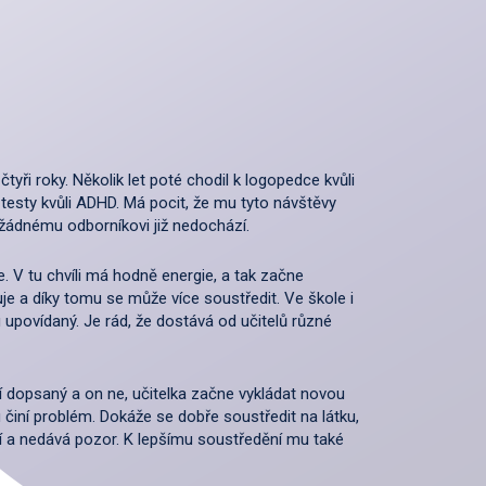
tyři roky. Několik let poté chodil k logopedce kvůli
testy kvůli ADHD. Má pocit, že mu tyto návštěvy
žádnému odborníkovi již nedochází.
. V tu chvíli má hodně energie, a tak začne
je a díky tomu se může více soustředit. Ve škole i
chu upovídaný. Je rád, že dostává od učitelů různé
í dopsaný a on ne, učitelka začne vykládat novou
 činí problém. Dokáže se dobře soustředit na látku,
ví a nedává pozor. K lepšímu soustředění mu také