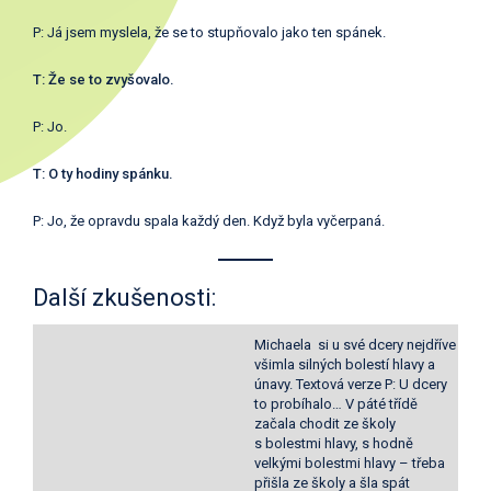
P: Já jsem myslela, že se to stupňovalo jako ten spánek.
T: Že se to zvyšovalo.
P: Jo.
T: O ty hodiny spánku.
P: Jo, že opravdu spala každý den. Když byla vyčerpaná.
Další zkušenosti:
Michaela si u své dcery nejdříve
všimla silných bolestí hlavy a
únavy. Textová verze P: U dcery
to probíhalo… V páté třídě
začala chodit ze školy
s bolestmi hlavy, s hodně
velkými bolestmi hlavy – třeba
přišla ze školy a šla spát