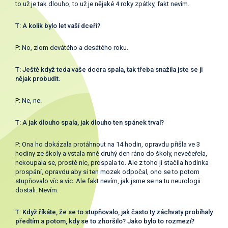
to už je tak dlouho, to už je nějaké 4 roky zpátky, fakt nevím.
T: A kolik bylo let vaší dceři?
P: No, zlom devátého a desátého roku.
T: Ještě když teda vaše dcera spala, tak třeba snažila jste se ji
nějak probudit.
P: Ne, ne.
T: A jak dlouho spala, jak dlouho ten spánek trval?
P: Ona ho dokázala protáhnout na 14 hodin, opravdu přišla ve 3
hodiny ze školy a vstala mně druhý den ráno do školy, nevečeřela,
nekoupala se, prostě nic, prospala to. Ale z toho jí stačila hodinka
prospání, opravdu aby si ten mozek odpočal, ono se to potom
stupňovalo víc a víc. Ale fakt nevím, jak jsme se na tu neurologii
dostali. Nevím.
T: Když říkáte, že se to stupňovalo, jak často ty záchvaty probíhaly
předtím a potom, kdy se to zhoršilo? Jako bylo to rozmezí?