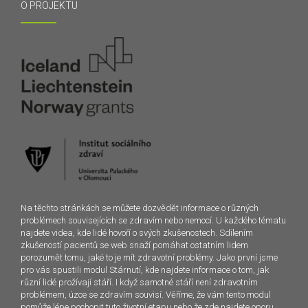
O PROJEKTU
Na těchto stránkách se můžete dozvědět informace o různých
problémech souvisejících se zdravím nebo nemocí. U každého tématu
najdete videa, kde lidé hovoří o svých zkušenostech. Sdílením
zkušeností pacientů se web snaží pomáhat ostatním lidem
porozumět tomu, jaké to je mít zdravotní problémy. Jako první jsme
pro vás spustili modul Stárnutí, kde najdete informace o tom, jak
různí lidé prožívají stáří. I když samotné stáří není zdravotním
problémem, úzce se zdravím souvisí. Věříme, že vám tento modul
pomůže lépe pochopit tuto životní etapu nebo že zde najdete oporu.