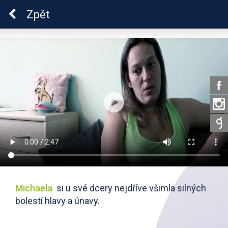
ADHD
Zpět
Michaela
si u své dcery nejdříve všimla silných
bolestí hlavy a únavy.