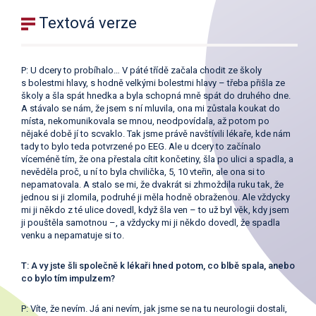
Textová verze
P: U dcery to probíhalo… V páté třídě začala chodit ze školy
s bolestmi hlavy, s hodně velkými bolestmi hlavy – třeba přišla ze
školy a šla spát hnedka a byla schopná mně spát do druhého dne.
A stávalo se nám, že jsem s ní mluvila, ona mi zůstala koukat do
místa, nekomunikovala se mnou, neodpovídala, až potom po
nějaké době jí to scvaklo. Tak jsme právě navštívili lékaře, kde nám
tady to bylo teda potvrzené po EEG. Ale u dcery to začínalo
víceméně tím, že ona přestala cítit končetiny, šla po ulici a spadla, a
nevěděla proč, u ní to byla chvilička, 5, 10 vteřin, ale ona si to
nepamatovala. A stalo se mi, že dvakrát si zhmoždila ruku tak, že
jednou si ji zlomila, podruhé ji měla hodně obraženou. Ale vždycky
mi ji někdo z té ulice dovedl, když šla ven – to už byl věk, kdy jsem
ji pouštěla samotnou –, a vždycky mi ji někdo dovedl, že spadla
venku a nepamatuje si to.
T: A vy jste šli společně k lékaři hned potom, co blbě spala, anebo
co bylo tím impulzem?
P: Víte, že nevím. Já ani nevím, jak jsme se na tu neurologii dostali,