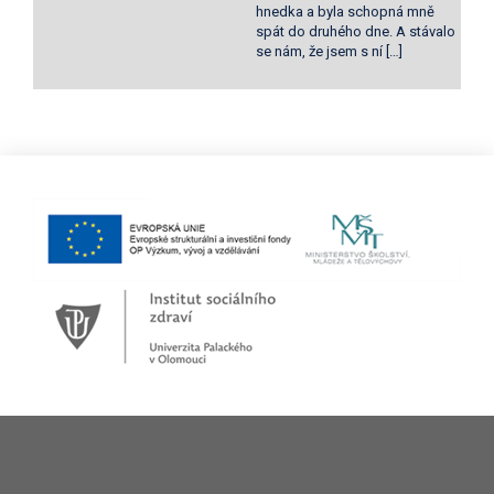
hnedka a byla schopná mně
spát do druhého dne. A stávalo
se nám, že jsem s ní […]