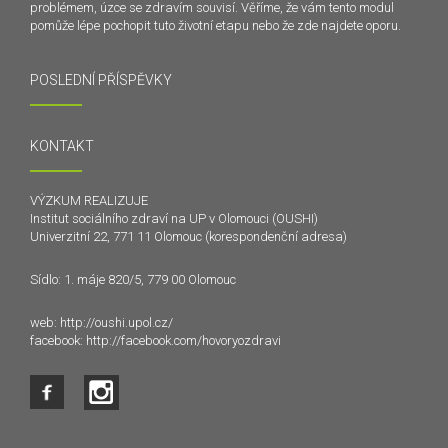
problémem, úzce se zdravím souvisí. Věříme, že vám tento modul
pomůže lépe pochopit tuto životní etapu nebo že zde najdete oporu.
POSLEDNÍ PŘÍSPĚVKY
KONTAKT
VÝZKUM REALIZUJE
Institut sociálního zdraví na UP v Olomouci (OUSHI)
Univerzitní 22, 771 11 Olomouc (korespondenční adresa)
Sídlo: 1. máje 820/5, 779 00 Olomouc
web:
http://oushi.upol.cz/
facebook:
http://facebook.com/hovoryozdravi