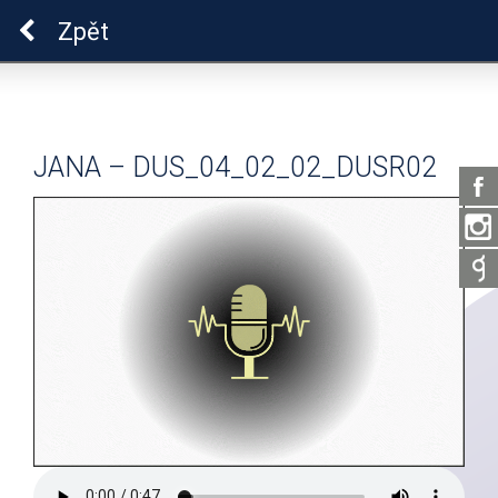
Pro zdraví duše
Zpět
JANA – DUS_04_02_02_DUSR02