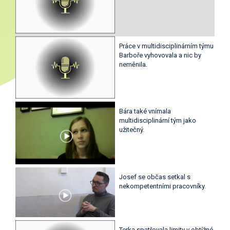
Práce v multidisciplinárním týmu
Barboře vyhovovala a nic by
neměnila.
Bára také vnímala
multidisciplinární tým jako
užitečný.
Josef se občas setkal s
nekompetentními pracovníky.
Terka spatřovala limity v obtížné