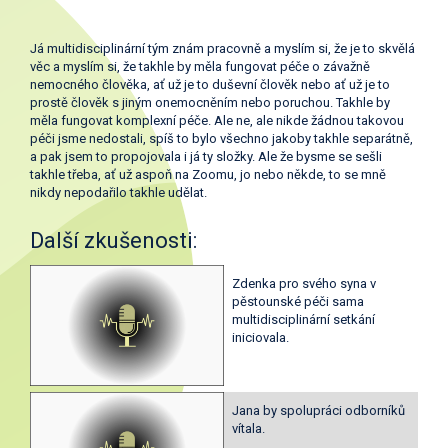
Já multidisciplinární tým znám pracovně a myslím si, že je to skvělá
věc a myslím si, že takhle by měla fungovat péče o závažně
nemocného člověka, ať už je to duševní člověk nebo ať už je to
prostě člověk s jiným onemocněním nebo poruchou. Takhle by
měla fungovat komplexní péče. Ale ne, ale nikde žádnou takovou
péči jsme nedostali, spíš to bylo všechno jakoby takhle separátně,
a pak jsem to propojovala i já ty složky. Ale že bysme se sešli
takhle třeba, ať už aspoň na Zoomu, jo nebo někde, to se mně
nikdy nepodařilo takhle udělat.
Další zkušenosti:
Zdenka pro svého syna v
pěstounské péči sama
multidisciplinární setkání
iniciovala.
Jana by spolupráci odborníků
vítala.