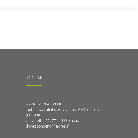
KONTAKT
VÝZKUM REALIZUJE
Institut sociálního zdraví na UP v Olomouci
(OUSHI)
Univerzitní 22, 771 11 Olomouc
(korespondenční adresa)