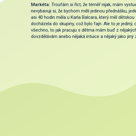
Markéta:
Troufám si říct, že téměř nijak, mám vys
nevybavuji si, že bychom měli jedinou přednášku, jedi
asi 40 hodin měla u Karla Balcara, který měl dětskou
docházela do skupiny, což bylo fajn. Ale to je jediný,
všechno, to jak pracuju s dětma mám buď z nějakých 
dovzdělávám anebo nějaká intuice a nějaký jako jiný z