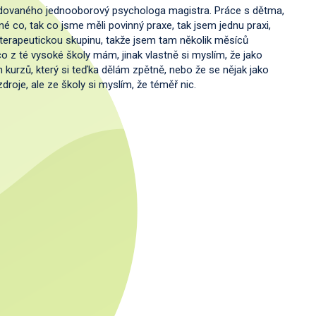
tudovaného jednooborový psychologa magistra. Práce s dětma,
né co, tak co jsme měli povinný praxe, tak jsem jednu praxi,
 terapeutickou skupinu, takže jsem tam několik měsíců
 co z té vysoké školy mám, jinak vlastně si myslím, že jako
kurzů, který si teďka dělám zpětně, nebo že se nějak jako
droje, ale ze školy si myslím, že téměř nic.