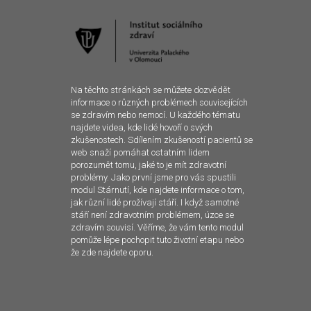
Na těchto stránkách se můžete dozvědět
informace o různých problémech souvisejících
se zdravím nebo nemocí. U každého tématu
najdete videa, kde lidé hovoří o svých
zkušenostech. Sdílením zkušeností pacientů se
web snaží pomáhat ostatním lidem
porozumět tomu, jaké to je mít zdravotní
problémy. Jako první jsme pro vás spustili
modul Stárnutí, kde najdete informace o tom,
jak různí lidé prožívají stáří. I když samotné
stáří není zdravotním problémem, úzce se
zdravím souvisí. Věříme, že vám tento modul
pomůže lépe pochopit tuto životní etapu nebo
že zde najdete oporu.