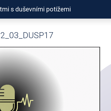
ětmi s duševními potížemi
ZKUŠENOSTI
PROFILY Ú
02_03_DUSP17