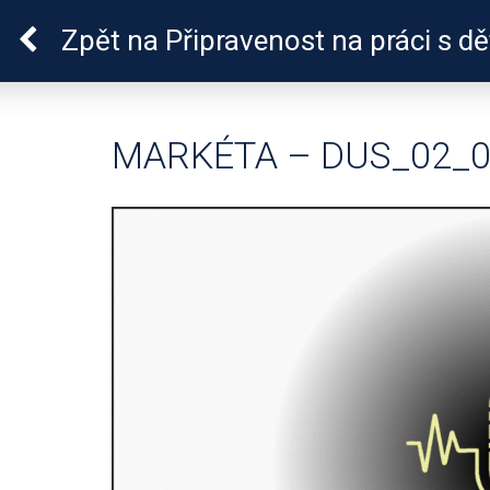
Pro zdraví duše
Zpět
na Připravenost na práci s d
MARKÉTA – DUS_02_