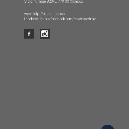
Sídlo: 1. máje 820/5, 779 00 Olomouc
web:
http://oushi.upol.cz/
facebook:
http://facebook.com/hovoryozdravi