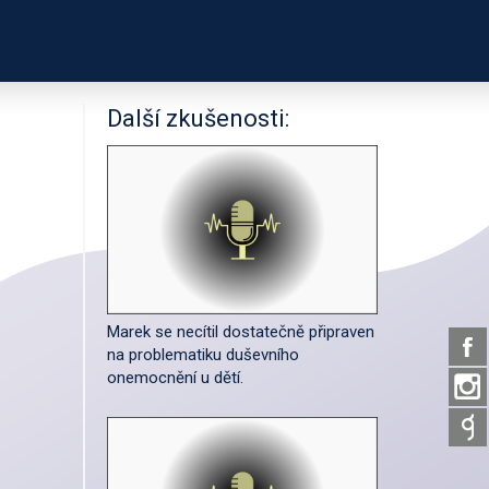
PODPOŘTE NÁS
ČASTNÍKŮ
O PROJEKTU
Další zkušenosti:
Marek se necítil dostatečně připraven
na problematiku duševního
onemocnění u dětí.