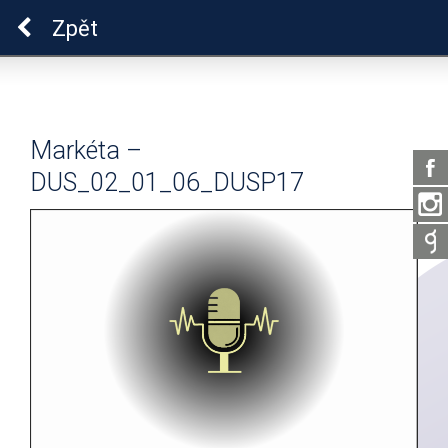
Pro zdraví duše
Zpět
Markéta –
DUS_02_01_06_DUSP17