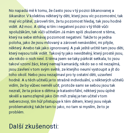
No napadá mě k tomu, že často jsou v tý pozici šikanovanej a
šikanátor. V kolektivu některý ty děti, který jsou víc pozornostní, tak
mají víc přátel, zároveň tím, že tu pozornost hledaj, tak jsou hodně
vidět. Až moc. A dělaj si tím i negativní pozici v tý třídě vůči
spolužákům, tak vůči učitelům Já mám spíš zkušenost s těma,
který na sebe strhávaj pozornost negativní. Takže to je jedna
poloha, jako že jsou milovaný a zároveň nenávidění, mi přijde,
některý. Anebo tak jako ignorovaný. A pak ještě určitě tam jsou děti,
který nejsou tolik vidět. Takový ty jako neviditelný, který prostě jsou,
ale nikdo o nich neví. S těma jsem se taky párkrát setkala, to jsou
takoví vzorní žáci, který nemají kamarády, nikdo se o ně nezajímá,
jsou zavření v tom svým světě, ze kterýho neumí vystoupit a jít do
toho okolí. Nebo jsou nezajímaví pro ty ostatní děti, uzavření
hodně. A u těch učitelů je to strašně individuální, u některých učitelů
vidím, že by vůbec neměli učit, protože sami se sebou jsou tak
nezralí, že ta práce s dětma je katastrofální, některý jsou úplně
skvělí a samozřejmě jako čím míň zralej je ten učitel v tom
seberozvoji, tím hůř přistupuje k těm dětem, který jsou nějak
problematický, takže tam to jako, no tam si myslím, že to je
problém.
Další zkušenosti: