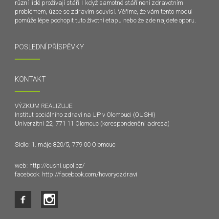
různí lidé prožívají stáří. I když samotné stáří není zdravotním
problémem, úzce se zdravím souvisí. Věříme, že vám tento modul
pomůže lépe pochopit tuto životní etapu nebo že zde najdete oporu.
POSLEDNÍ PŘÍSPĚVKY
KONTAKT
VÝZKUM REALIZUJE
Institut sociálního zdraví na UP v Olomouci (OUSHI)
Univerzitní 22, 771 11 Olomouc (korespondenční adresa)
Sídlo: 1. máje 820/5, 779 00 Olomouc
web:
http://oushi.upol.cz/
facebook:
http://facebook.com/hovoryozdravi