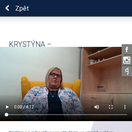
Pro zdraví duše
Zpět
KRYSTÝNA –
DUS_03_01_03_DUSR14