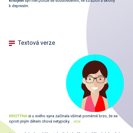
Kristýnin
syn měl potíže se soustředěním, ve vztazích a sklony
k depresím.
Textová verze
KRISTÝNA
si u svého syna začínala všímat poměrně brzo, že se
oproti jiným dětem chová netypicky.
…více