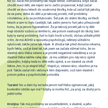
No on začal mít problémy tak nějak téměř, odmalička, když začal
chodit mezi děti, ale nejvíc se to začlo projevovat, když začal
chodit ve dvou letech do soukromý školky, kde už začal být jakoby,
že se pere, strká do dětí a je takovej prostě, měl problémy
v kolektivu, a to se prohlubovalo. Šel pak do státní školky, ve třech
letech a tam to bylo častější, tak zatím jsme to furt jako přisuzovali
tomu, že je jenom hyperaktivní. Že je takový prostě jak to ty děti
mají období vzdoru a támhle to, ale potom nastoupil do školy, tam
byly ty samý problémy, furt to bylo horší a horší, občas učitelé přišli
s tím, že má ADHD a spousta psychologů, některý učitelé to
vylučovali, takže jsme tak nějak. A zhruba tak před dvouma rokama,
bych řekla, což je šest let, tak jsem se začala všímat toho, že on
vlastně ráno třeba vstane a je prostě negativně naladěnej a on je
vlastně třeba takhle celej den. Já mu udělám pro něj něco úplně
úžasnýho, kdyby teda to dítě mělo úplně, a on vlastně za chvíli
řekne „hm, to je stejně blbý“. Stejně jo, vstane ráno, všechno je na
prd. Takže začal mít i sklony k těm depresím, což nám vlastně i
potom jedna z psycholožek potvrdila.
Tazatel:
No a dalo by se teda jenom teď třeba vyjmenovat, jaký
konkrétní obtíže syn má? Kdyby si mohla říct „za prvý, za druhý je to
ještě tohle.
Kristýna:
Tak má problémy se soustředěním, s vlastně, a jeho