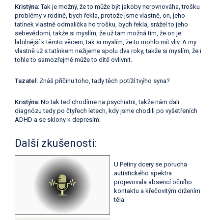
Kristýna:
Tak je možný, že to může být jakoby nerovnováha, trošku
problémy v rodině, bych řekla, protože jsme vlastně, on, jeho
tatínek vlastně odmalička ho trošku, bych řekla, srážel to jeho
sebevědomí, takže si myslím, že už tam možná tím, že on je
labilnější k těmto věcem, tak si myslím, že to mohlo mít vliv. A my
vlastně už s tatínkem nežijeme spolu dva roky, takže si myslím, že i
tohle to samozřejmě může to dítě ovlivnit.
Tazatel:
Znáš příčinu toho, tady těch potíží tvýho syna?
Kristýna:
No tak teď chodíme na psychiatrii, takže nám dali
diagnózu tedy po čtyřech letech, kdy jsme chodili po vyšetřeních
ADHD a se sklony k depresím.
Další zkušenosti:
U Petiny dcery se porucha
autistického spektra
projevovala absencí očního
kontaktu a křečovitým držením
těla.