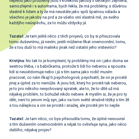
největší jako problémy jsou v kolektivu jakoby v dětským zejména,
samozřejmě i s autoritama, bych řekla, že má problémy, s důvěrou
vlastně k lidem a ty že má neustále jako spíš špatnou náladu a
všechno je jakoby na prd a ze všeho viní vlastně mě, ze svého
každýho neúspěchu, za to můžu vždycky já.
Tazatel:
Je tam ještě něco z těch projevů, co by si přisuzovala
tomu duševnímu, já nevím, jestli můžeme říkat onemocnění, tomu,
že s tou duší to má malinko jinak než ostatní jeho vrstevníci?
Kristýna:
No tak to je komplexní, ty problémy má on i jako doma se
sestrou třeba, i s babičkama, protože ti lidi ho neberou a spousta
lidí si neuvědomuje nebo i já s tím sama jako rodič musím
pracovat, co nám říkají ti psychologové, psychiatři, že on je prostě
jinej a úplně za to nemůže. A jsou lidi, který ho prostě tak neberou,
je to pro někoho nevychovaný spratek, ale to, že to dítě už má
nějakej problém, to bohužel nikdo nebere. A myslím si, že je pro ty
děti, není to jenom můj syn, jako na tom světě strašně těžký s tím žít
s tou nálepkou a oni se prostě i snažej, ale prostě jim to nejde.
Tazatel:
Je tam něco, co bys přisoudila tomu, že úplně nesouvisí
s tím duševním onemocněním a nějak to ovlivňuje syna, jako něco
dalšího, nějakej projev?