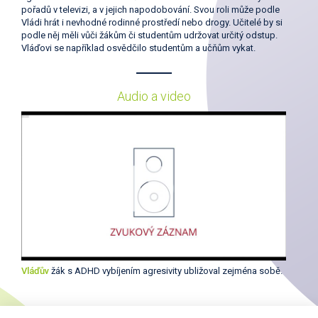
pořadů v televizi, a v jejich napodobování. Svou roli může podle
Vládi hrát i nevhodné rodinné prostředí nebo drogy. Učitelé by si
podle něj měli vůči žákům či studentům udržovat určitý odstup.
Vláďovi se například osvědčilo studentům a učňům vykat.
Audio a video
Vláďův
žák s ADHD vybíjením agresivity ubližoval zejména sobě.