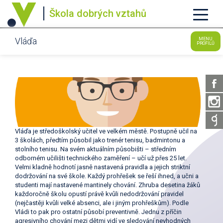
Škola dobrých vztahů
Vláďa
MENU
PROFILŮ
Vláďa je středoškolský učitel ve velkém městě. Postupně učil na
3 školách, předtím působil jako trenér tenisu, badmintonu a
stolního tenisu. Na svém aktuálním působišti – středním
odborném učilišti technického zaměření – učí už přes 25 let.
Velmi kladně hodnotí jasně nastavená pravidla a jejich striktní
dodržování na své škole. Každý prohřešek se řeší ihned, a učni a
studenti mají nastavené mantinely chování. Zhruba desetina žáků
každoročně školu opustí právě kvůli nedodržování pravidel
(nejčastěji kvůli velké absenci, ale i jiným prohřeškům). Podle
Vládi to pak pro ostatní působí preventivně. Jednu z příčin
agresivního chování mezi dětmi vidí ve sledování nevhodných