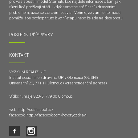
pro vás spustili modul Stárnutí, kde najdete informace o tom, jak
různí lidé prožívají stáří. I když samotné stáří není zdravotním
problémem, úzce se zdravím souvisí. Věříme, že vám tento modul
pomůže lépe pochopit tuto životní etapu nebo že zde najdete oporu.
POSLEDNÍ PŘÍSPĚVKY
KONTAKT
VÝZKUM REALIZUJE
Institut sociálního zdraví na UP v Olomouci (OUSHI)
Univerzitní 22, 771 11 Olomouc (korespondenční adresa)
Sídlo: 1. máje 820/5, 779 00 Olomouc
web:
http://oushi.upol.cz/
facebook:
http://facebook.com/hovoryozdravi