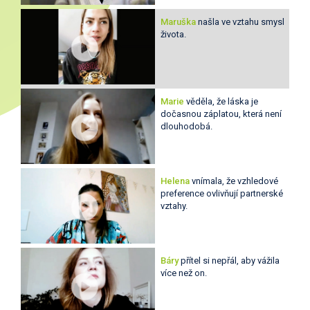
Maruška
našla ve vztahu smysl
života.
Marie
věděla, že láska je
dočasnou záplatou, která není
dlouhodobá.
Helena
vnímala, že vzhledové
preference ovlivňují partnerské
vztahy.
Báry
přítel si nepřál, aby vážila
více než on.