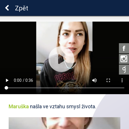
Škola dobrých vztahů
Zpět
Maruška
našla ve vztahu smysl života.