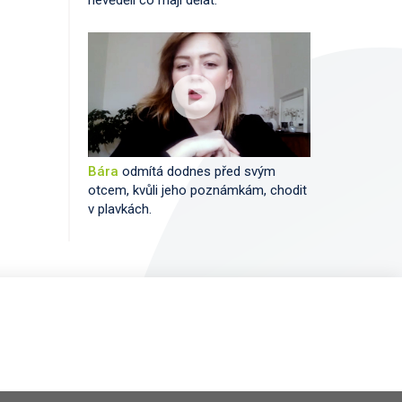
Bára
odmítá dodnes před svým
otcem, kvůli jeho poznámkám, chodit
v plavkách.