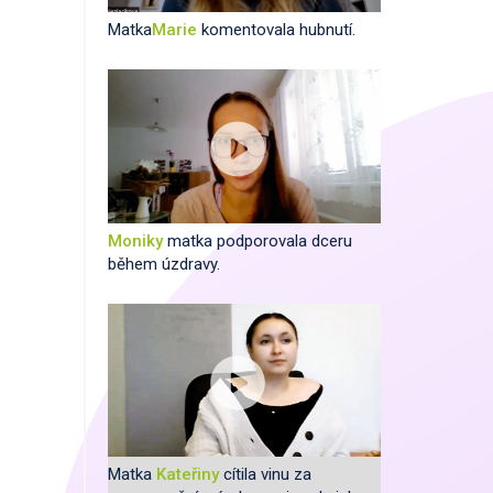
Matka
Marie
komentovala hubnutí.
Moniky
matka podporovala dceru
během úzdravy.
Matka
Kateřiny
cítila vinu za