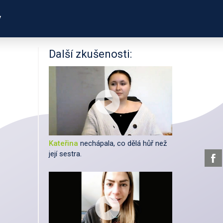
y
PODPOŘTE NÁS
ÍKŮ
UŽITEČNÉ ODKAZY
Další zkušenosti:
Kateřina
nechápala, co dělá hůř než
její sestra.