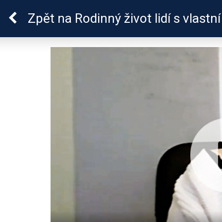
Škola dobrých vztahů
Zpět
na Rodinný život lidí s vlast