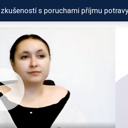
ní zkušeností s poruchami příjmu potrav
ZKUŠENOSTI
PROFILY ÚČASTN