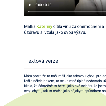
Matka
Kateřiny
cítila vinu za onemocnění a
úzdravu si vzala jako svou výzvu.
Textová verze
Mám pocit, že to naši měli jako takovou výzvu pro s
řešila někde bokem, to se ke mně úplně nedostalo už, 
říkala, že částečně to bere i jako své selhání, že jse
svoji chybu, tak to chtěla jako nějakým způsobem s