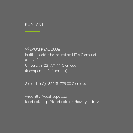
KONTAKT
VÝZKUM REALIZUJE
Institut sociálního zdraví na UP v Olomouci
(OUSHI)
Univerzitní 22, 771 11 Olomouc
(korespondenční adresa)
Sídlo: 1. máje 820/5, 779 00 Olomouc
web:
http://oushi.upol.cz/
facebook:
http://facebook.com/hovoryozdravi