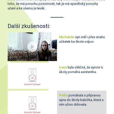
toho, že má poruchu pozornosti, tak je má specifický poruchy
učení a ke všemu je levák.
Další zkušenosti:
Michalelin
syn měl i přes snahu
učitelek ke škole odpor.
Ivana
byla vděčná, že synovi s
úkoly pomáhá asistentka.
Petře
pomáhala s přípravou
syna do školy babička, která s
ním učivo drilovala.