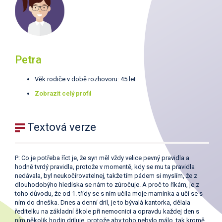
Petra
Věk rodiče v době rozhovoru: 45 let
Zobrazit celý profil
Textová verze
P: Co je potřeba říct je, že syn měl vždy velice pevný pravidla a
hodně tvrdý pravidla, protože v momentě, kdy se mu ta pravidla
nedávala, byl neukočírovatelnej, takže tím pádem si myslím, že z
dlouhodobýho hlediska se nám to zúročuje. A proč to říkám, je z
toho důvodu, že od 1. třídy se s ním učila moje maminka a učí se s
ním do dneška. Dnes a denní dril, je to bývalá kantorka, dělala
ředitelku na základní škole při nemocnici a opravdu každej den s
ním několik hodin driluje, protože aby toho nebylo málo, tak kromě