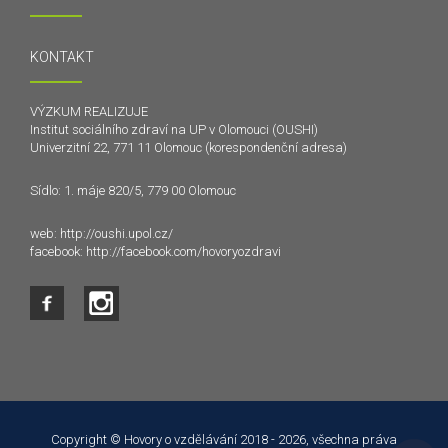
KONTAKT
VÝZKUM REALIZUJE
Institut sociálního zdraví na UP v Olomouci (OUSHI)
Univerzitní 22, 771 11 Olomouc (korespondenční adresa)
Sídlo: 1. máje 820/5, 779 00 Olomouc
web:
http://oushi.upol.cz/
facebook:
http://facebook.com/hovoryozdravi
Tento web používá k poskytování služeb a analýze
návštěvnosti soubory cookie. Používáním tohoto webu s tím
souhlasíte.
Copyright © Hovory o vzdělávání 2018 - 2026, všechna práva