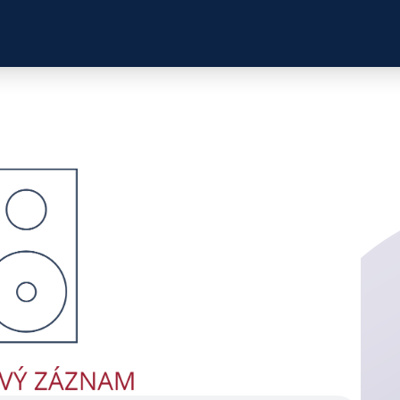
ZKUŠENOSTI
PROFILY ÚČASTNÍKŮ
UŽITEČN