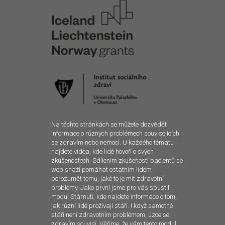
Na těchto stránkách se můžete dozvědět
informace o různých problémech souvisejících
se zdravím nebo nemocí. U každého tématu
najdete videa, kde lidé hovoří o svých
zkušenostech. Sdílením zkušeností pacientů se
web snaží pomáhat ostatním lidem
porozumět tomu, jaké to je mít zdravotní
problémy. Jako první jsme pro vás spustili
modul Stárnutí, kde najdete informace o tom,
jak různí lidé prožívají stáří. I když samotné
stáří není zdravotním problémem, úzce se
zdravím souvisí. Věříme, že vám tento modul