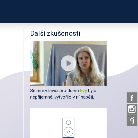
PODPOŘTE NÁS
É ODKAZY
O PROJEKTU
Další zkušenosti:
Sezení v lavici pro dceru
Evy
bylo
nepříjemné, vytvořilo v ní napětí.