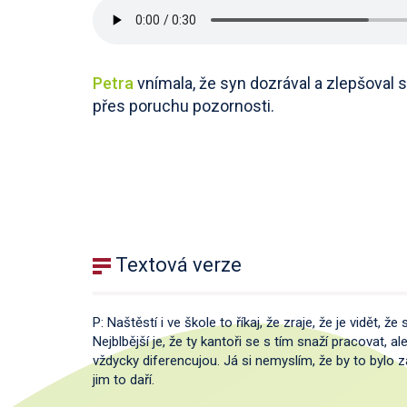
Petra
vnímala, že syn dozrával a zlepšoval s
přes poruchu pozornosti.
Textová verze
P: Naštěstí i ve škole to říkaj, že zraje, že je vidět, 
Nejblbější je, že ty kantoři se s tím snaží pracovat, 
vždycky diferencujou. Já si nemyslím, že by to bylo zá
jim to daří.