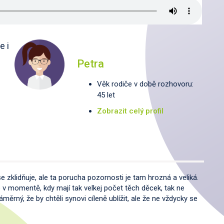
e i
Petra
Věk rodiče v době rozhovoru:
45 let
Zobrazit celý profil
že se zklidňuje, ale ta porucha pozornosti je tam hrozná a veliká.
ale v momentě, kdy mají tak velkej počet těch děcek, tak ne
měrný, že by chtěli synovi cíleně ublížit, ale že ne vždycky se