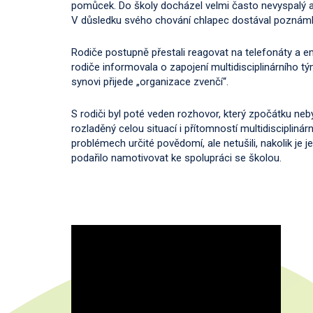
pomůcek. Do školy docházel velmi často nevyspalý a 
V důsledku svého chování chlapec dostával poznámky a
Rodiče postupně přestali reagovat na telefonáty a ema
rodiče informovala o zapojení multidisciplinárního týmu
synovi přijede „organizace zvenčí“.
S rodiči byl poté veden rozhovor, který zpočátku neby
rozladěný celou situací i přítomností multidiscipliná
problémech určité povědomí, ale netušili, nakolik je
podařilo namotivovat ke spolupráci se školou.