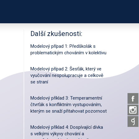
PODPOŘTE NÁS
ČASTNÍKŮ
O PROJEKTU
Další zkušenosti:
Modelový případ 1: Předškolák s
problematickým chováním v kolektivu
Modelový případ 2: Šesťák, který ve
vyučování nespolupracuje a celkově
se straní
Modelový příklad 3: Temperamentní
čtvrťák s konfliktním vystupováním,
kterým se snaží přitahovat pozornost
Modelový příklad 4: Dospívající dívka
s velkými výkyvy chování a