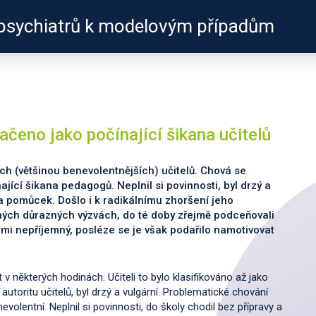
psychiatrů k modelovým případům
ZKUŠENOSTI
PROFILY Ú
čeno jako počínající šikana učitelů
ých (většinou benevolentnějších) učitelů. Chová se
ící šikana pedagogů. Neplnil si povinnosti, byl drzý a
 a pomůcek. Došlo i k radikálnímu zhoršení jeho
ných důrazných výzvách, do té doby zřejmě podceňovali
mi nepříjemný, posléze se je však podařilo namotivovat
 v některých hodinách. Učiteli to bylo klasifikováno až jako
utoritu učitelů, byl drzý a vulgární. Problematické chování
evolentní. Neplnil si povinnosti, do školy chodil bez přípravy a