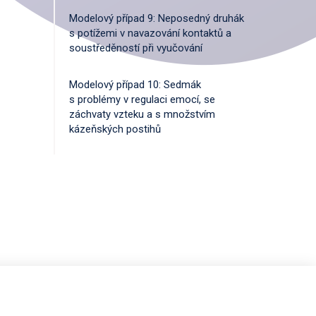
Modelový případ 9: Neposedný druhák
s potížemi v navazování kontaktů a
soustředěností při vyučování
Modelový případ 10: Sedmák
s problémy v regulaci emocí, se
záchvaty vzteku a s množstvím
kázeňských postihů