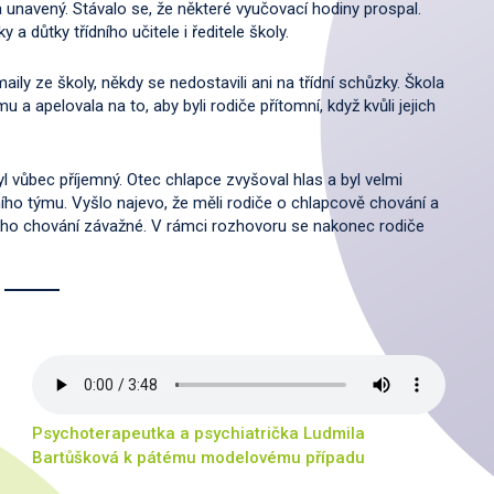
unavený. Stávalo se, že některé vyučovací hodiny prospal.
 důtky třídního učitele i ředitele školy.
ily ze školy, někdy se nedostavili ani na třídní schůzky. Škola
 a apelovala na to, aby byli rodiče přítomní, když kvůli jejich
l vůbec příjemný. Otec chlapce zvyšoval hlas a byl velmi
rního týmu. Vyšlo najevo, že měli rodiče o chlapcově chování a
 jeho chování závažné. V rámci rozhovoru se nakonec rodiče
Psychoterapeutka a psychiatrička Ludmila
Bartůšková k pátému modelovému případu