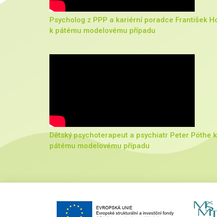
Psycholog z PPP a kariérní poradce František H
k pátému modelovému případu
Dětský psychoterapeut a psychiatr Peter Pöthe k
pátému modelovému případu