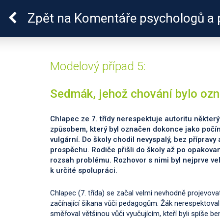
Pro zdraví duše
Zpět
na Komentáře psychologů a 
Modelový případ 5:
Sedmák, jehož chování bylo ozna
Chlapec ze 7. třídy nerespektuje autoritu někter
způsobem, který byl označen dokonce jako počínaj
vulgární. Do školy chodil nevyspalý, bez přípravy
prospěchu. Rodiče přišli do školy až po opakova
rozsah problému. Rozhovor s nimi byl nejprve vel
k určité spolupráci.
Chlapec (7. třída) se začal velmi nevhodně projevovat
začínající šikana vůči pedagogům. Žák nerespektoval a
směřoval většinou vůči vyučujícím, kteří byli spíše ben