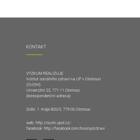
KONTAKT
VÝZKUM REALIZUJE
Institut sociálního zdraví na UP v Olomouci
(OUSHI)
Univerzitní 22, 771 11 Olomouc
(korespondenční adresa)
Sídlo: 1. máje 820/5, 779 00 Olomouc
web:
http://oushi.upol.cz/
facebook:
http://facebook.com/hovoryozdravi