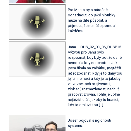
Pro Marka bylo náročné
odhadnout, do jaké hloubky
může na dítě působit, a
přijmout, že nemůže pomoci
každému.
Jana – DUS_02_03_06_DUSP15
Výzvou pro Janu bylo
rozpoznat, kdy byly potíže dané
nemocí a kdy neochotou. Jak
jsem říkala na začátku, (nejtěžší
je) rozpoznat, kdy je to daný tou
jejich nemocí a kdy je to jakoby
v uvozovkách rozjívenost,
zlobení, rozmazlenost, nechuť
pracovat zrovna. Tohle je úplně
nejtěžší, určit jakoby tu hranici,
kdy to omluvit tou […]
Josef bojoval s rigidností
systému.