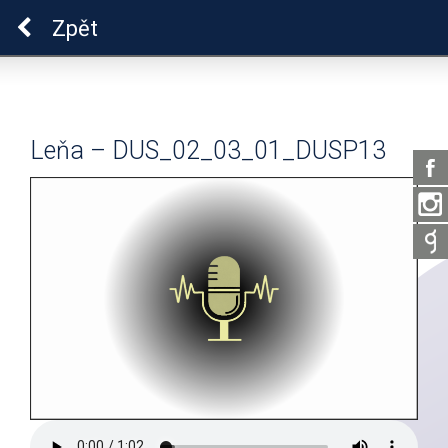
Pro zdraví duše
Zpět
Leňa – DUS_02_03_01_DUSP13