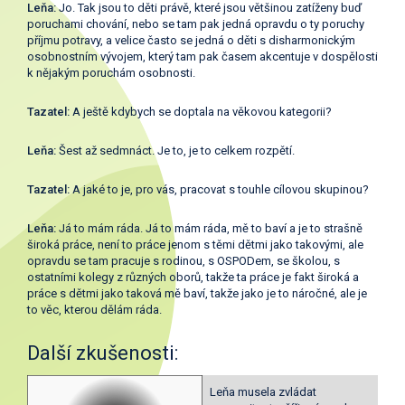
Leňa:
Jo. Tak jsou to děti právě, které jsou většinou zatíženy buď
poruchami chování, nebo se tam pak jedná opravdu o ty poruchy
příjmu potravy, a velice často se jedná o děti s disharmonickým
osobnostním vývojem, který tam pak časem akcentuje v dospělosti
k nějakým poruchám osobnosti.
Tazatel:
A ještě kdybych se doptala na věkovou kategorii?
Leňa:
Šest až sedmnáct. Je to, je to celkem rozpětí.
Tazatel:
A jaké to je, pro vás, pracovat s touhle cílovou skupinou?
Leňa:
Já to mám ráda. Já to mám ráda, mě to baví a je to strašně
široká práce, není to práce jenom s těmi dětmi jako takovými, ale
opravdu se tam pracuje s rodinou, s OSPODem, se školou, s
ostatními kolegy z různých oborů, takže ta práce je fakt široká a
práce s dětmi jako taková mě baví, takže jako je to náročné, ale je
to věc, kterou dělám ráda.
Další zkušenosti:
Leňa musela zvládat