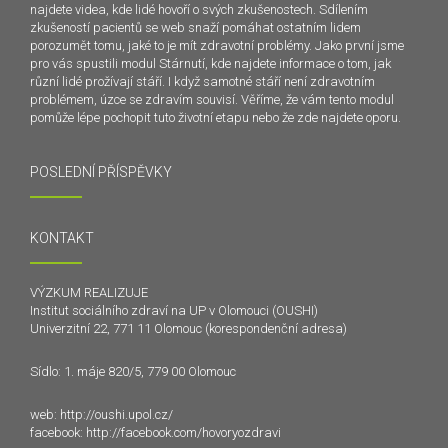
najdete videa, kde lidé hovoří o svých zkušenostech. Sdílením
zkušeností pacientů se web snaží pomáhat ostatním lidem
porozumět tomu, jaké to je mít zdravotní problémy. Jako první jsme
pro vás spustili modul Stárnutí, kde najdete informace o tom, jak
různí lidé prožívají stáří. I když samotné stáří není zdravotním
problémem, úzce se zdravím souvisí. Věříme, že vám tento modul
pomůže lépe pochopit tuto životní etapu nebo že zde najdete oporu.
POSLEDNÍ PŘÍSPĚVKY
KONTAKT
VÝZKUM REALIZUJE
Institut sociálního zdraví na UP v Olomouci (OUSHI)
Univerzitní 22, 771 11 Olomouc (korespondenční adresa)
Sídlo: 1. máje 820/5, 779 00 Olomouc
web:
http://oushi.upol.cz/
facebook:
http://facebook.com/hovoryozdravi