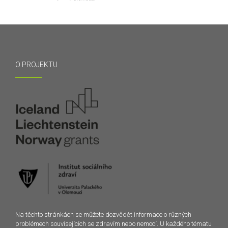
O PROJEKTU
Na těchto stránkách se můžete dozvědět informace o různých
problémech souvisejících se zdravím nebo nemocí. U každého tématu