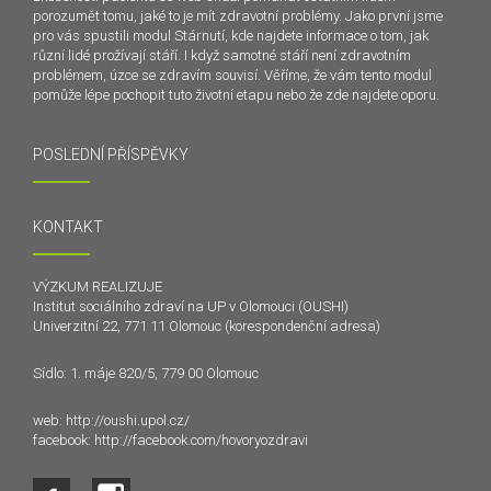
porozumět tomu, jaké to je mít zdravotní problémy. Jako první jsme
pro vás spustili modul Stárnutí, kde najdete informace o tom, jak
různí lidé prožívají stáří. I když samotné stáří není zdravotním
problémem, úzce se zdravím souvisí. Věříme, že vám tento modul
pomůže lépe pochopit tuto životní etapu nebo že zde najdete oporu.
POSLEDNÍ PŘÍSPĚVKY
KONTAKT
VÝZKUM REALIZUJE
Institut sociálního zdraví na UP v Olomouci (OUSHI)
Univerzitní 22, 771 11 Olomouc (korespondenční adresa)
Sídlo: 1. máje 820/5, 779 00 Olomouc
web:
http://oushi.upol.cz/
facebook:
http://facebook.com/hovoryozdravi