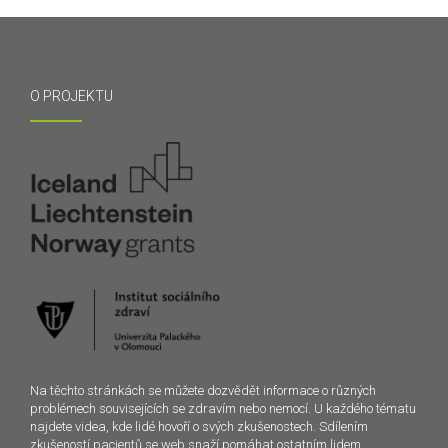
O PROJEKTU
Na těchto stránkách se můžete dozvědět informace o různých
problémech souvisejících se zdravím nebo nemocí. U každého tématu
najdete videa, kde lidé hovoří o svých zkušenostech. Sdílením
zkušeností pacientů se web snaží pomáhat ostatním lidem