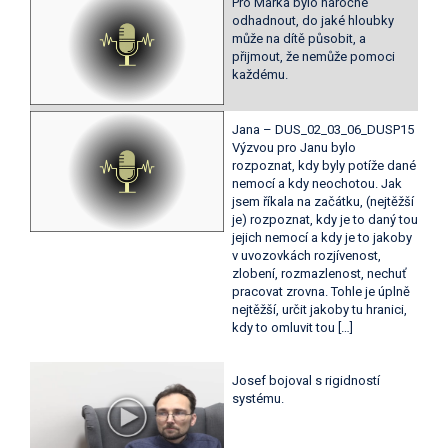
Pro Marka bylo náročné
odhadnout, do jaké hloubky
může na dítě působit, a
přijmout, že nemůže pomoci
každému.
Jana – DUS_02_03_06_DUSP15
Výzvou pro Janu bylo
rozpoznat, kdy byly potíže dané
nemocí a kdy neochotou. Jak
jsem říkala na začátku, (nejtěžší
je) rozpoznat, kdy je to daný tou
jejich nemocí a kdy je to jakoby
v uvozovkách rozjívenost,
zlobení, rozmazlenost, nechuť
pracovat zrovna. Tohle je úplně
nejtěžší, určit jakoby tu hranici,
kdy to omluvit tou […]
Josef bojoval s rigidností
systému.