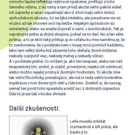
omnoho lepšie reflektujú režimové opatrenie, profitujú z toho
denného režimu, z tej rutiny a tam je tiež akože veľmi pekné vidieť
ich úspechy a neraz úspešnejší ako tí, ktorí majú veľmi dobrú
východiskovú situáciu, čo sa týka intelektu, ale paradoxne nie sú
možno až tak otvorení voči tej liečbe. Nejakým spôsobom sú
rezistentný, alebo sa snažia bojovať s nami, v úvodzovkách. Tak je
uspokojivá jedna aj druhá skupina, pokiaľ sa to darí. No a ten ešte
prístup, a to je skôr taký prístup aj vo vzťahu ku mne samému je, že
to zvedomenie, že v podstate neni v mojej moci pomôcť každému,
lebo tam veľkú úlohu hrá zázemie toho dieťaťa, ktoré môžeme
niekedy ovplyvniť viac, niekedy menej a niekedy vôbec.
A v podstate jediné, čo môžem ja, ako ten terapeut, alebo ten náš
terapeutický tím, urobiť, je zvýšiť, povedzme, nejakú ich odolnosť,
alebo možno nejaký postoj k životným hodnotám. To akože znie
tak veľmi filozoficky, presahujúco, ale má to teda veľmi konkrétne
implikácie v tom živote tých detí a čiže toto. Zreálniť si, že naozaj,
nemať ten pocit toho spasiteľa a tešiť sa i z drobných úspechov.
Čiže to je asi tak v kocke zhrnuté.
Další zkušenosti:
Leňa musela zvládat
rozmanitost a šíři práce, ale
bavilo ji to.