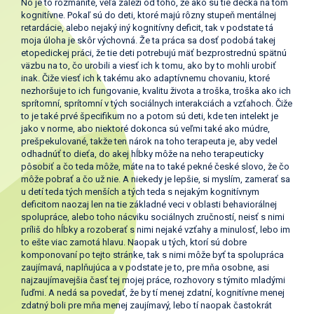
No je to rozmanité, veľa záleží od toho, že ako sú tie decka na tom
kognitívne. Pokaľ sú do deti, ktoré majú rôzny stupeň mentálnej
retardácie, alebo nejaký iný kognitívny deficit, tak v podstate tá
moja úloha je skôr výchovná. Že ta práca sa dosť podobá takej
etopedickej práci, že tie deti potrebujú mäť bezprostrednú spätnú
väzbu na to, čo urobili a viesť ich k tomu, ako by to mohli urobiť
inak. Čiže viesť ich k takému ako adaptívnemu chovaniu, ktoré
nezhoršuje to ich fungovanie, kvalitu života a troška, troška ako ich
sprítomní, sprítomní v tých sociálnych interakciách a vzťahoch. Čiže
to je také prvé špecifikum no a potom sú deti, kde ten intelekt je
jako v norme, abo niektoré dokonca sú veľmi také ako múdre,
prešpekulované, takže ten nárok na toho terapeuta je, aby vedel
odhadnúť to dieťa, do akej hĺbky môže na neho terapeuticky
pôsobiť a čo teda môže, máte na to také pekné české slovo, že čo
môže pobrať a čo už nie. A niekedy je lepšie, si myslím, zamerať sa
u detí teda tých menších a tých teda s nejakým kognitívnym
deficitom naozaj len na tie základné veci v oblasti behaviorálnej
spolupráce, alebo toho nácviku sociálnych zručností, neisť s nimi
príliš do hĺbky a rozoberať s nimi nejaké vzťahy a minulosť, lebo im
to ešte viac zamotá hlavu. Naopak u tých, ktorí sú dobre
komponovaní po tejto stránke, tak s nimi môže byť ta spolupráca
zaujímavá, naplňujúca a v podstate je to, pre mňa osobne, asi
najzaujímavejšia časť tej mojej práce, rozhovory s týmito mladými
ľuďmi. A nedá sa povedať, že by tí menej zdatní, kognitívne menej
zdatný boli pre mňa menej zaujímavý, lebo tí naopak častokrát