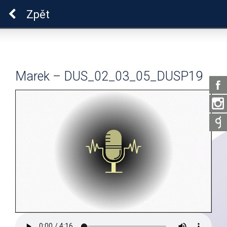
Pro zdraví duše
Zpět
Marek – DUS_02_03_05_DUSP19