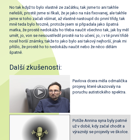
No tak když to bylo vlastně ze začátku, tak jsme to ani takhle
neřešili, prostě jsme si říkali, že je jako na nás fixovanej, ale takhle
jsme si toho začali všímat, až vlastně nastoupil do první třídy, tak
mně teda bylo hrozně, protože jsem si připadala jako špatná
matka, že prostě nedokážu ho třeba naučit všechno tak, jak by měl
umět, jo, von se nesoustředil prostě na to učení, jo, i v té první třídě
nosil horší známky, takže to jako bylo asi takový nejhorší, jinak mi
přišlo, že prostě ho to nedokážu naučit nebo že něco dělám
špatně.
Další zkušenosti:
Pavlova dcera měla odmalička
projevy, které ukazovaly na
poruchu autistického spektra.
Potíže Annina syna byly patrné
už v době, kdy začal chodit a
výrazněji se projevily ve školce.