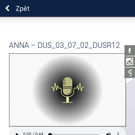
Pro zdraví duše
Zpět
ANNA – DUS_03_07_02_DUSR12