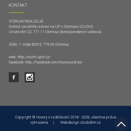
KONTAKT
VÝZKUM REALIZUJE
Institut sociálního zdraví na UP v Olomouci (OUSHI)
Univerzitní 22, 771 11 Olomouc (korespondenční adresa)
Sídlo: 1. máje 820/5, 779 00 Olomouc
web:
http://oushi.upol.cz/
facebook:
http://facebook.com/hovoryozdravi
Tento web používá k poskytování služeb a analýze
návštěvnosti soubory cookie. Používáním tohoto webu s tím
souhlasíte.
Copyright © Hovory o vzdělávání 2018 - 2026, všechna práva
vyhrazena. | Webdesign
studiolkm.cz
Souhlasím