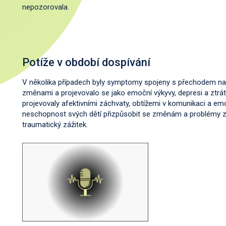
nepozorovala.
Potíže v období dospívání
V několika případech byly symptomy spojeny s přechodem na 
změnami a projevovalo se jako emoční výkyvy, depresi a ztrá
projevovaly afektivními záchvaty, obtížemi v komunikaci a emoc
neschopnost svých dětí přizpůsobit se změnám a problémy zv
traumatický zážitek.