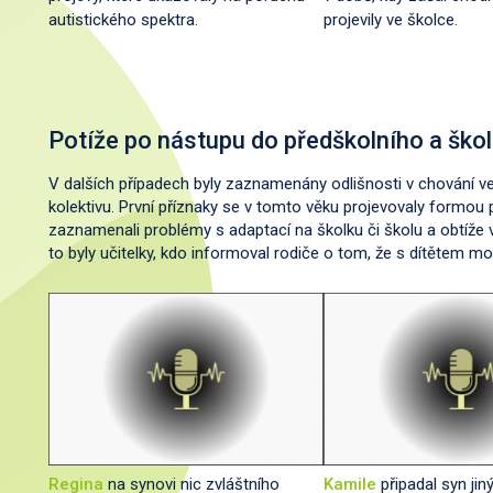
autistického spektra.
projevily ve školce.
Potíže po nástupu do předškolního a škol
V dalších případech byly zaznamenány odlišnosti v chování ve
kolektivu. První příznaky se v tomto věku projevovaly formou p
zaznamenali problémy s adaptací na školku či školu a obtíže v
to byly učitelky, kdo informoval rodiče o tom, že s dítětem m
Regina
na synovi nic zvláštního
Kamile
připadal syn jiný