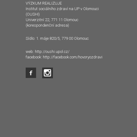
VÝZKUM REALIZUJE
Institut sociálního zdraví na UP v Olomouci
(OUSHI)
Univerzitní 22, 771 11 Olomouc
(korespondenční adresa)
Sídlo: 1. máje 820/5, 779 00 Olomouc
web:
http://oushi.upol.cz/
facebook:
http://facebook.com/hovoryozdravi