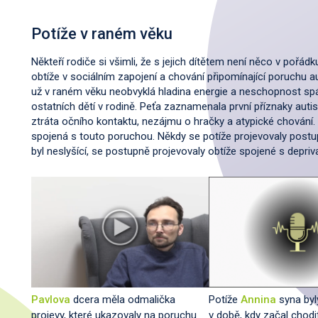
Potíže v raném věku
Někteří rodiče si všimli, že s jejich dítětem není něco v pořádk
obtíže v sociálním zapojení a chování připomínající poruchu au
už v raném věku neobvyklá hladina energie a neschopnost s
ostatních dětí v rodině. Peťa zaznamenala první příznaky auti
ztráta očního kontaktu, nezájmu o hračky a atypické chování.
spojená s touto poruchou. Někdy se potíže projevovaly postup
byl neslyšící, se postupně projevovaly obtíže spojené s depri
Pavlova
dcera měla odmalička
Potíže
Annina
syna byl
projevy, které ukazovaly na poruchu
v době, kdy začal chodit