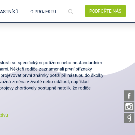
PODPOŘTE NÁS
ČASTNÍKŮ
O PROJEKTU
slosti se specifickými potížemi nebo nestandardním
ami. Někteří rodiče zaznamenali první příznaky
y projevovat první známky potíží při nástupu do školky
važná změna v životě nebo událost, například
rojevy zhoršovaly postupně natolik, že rodiče
tivu