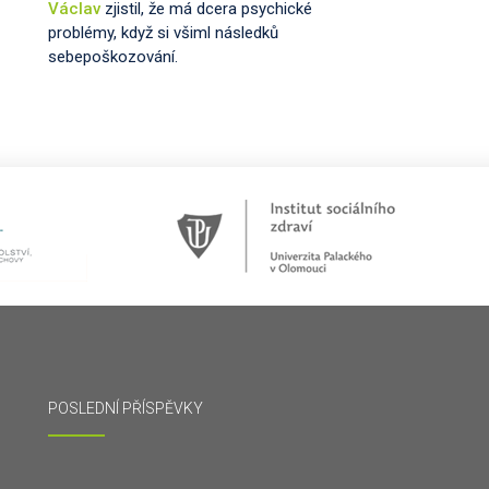
Václav
zjistil, že má dcera psychické
problémy, když si všiml následků
sebepoškozování.
POSLEDNÍ PŘÍSPĚVKY