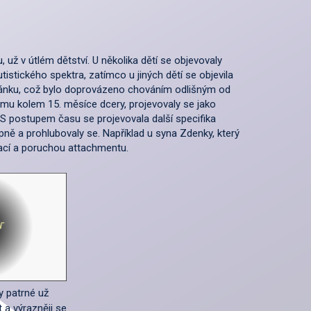
u, už v útlém dětství. U několika dětí se objevovaly
tistického spektra, zatímco u jiných dětí se objevila
pánku, což bylo doprovázeno chováním odlišným od
smu kolem 15. měsíce dcery, projevovaly se jako
 S postupem času se projevovala další specifika
ně a prohlubovaly se. Například u syna Zdenky, který
vací a poruchou attachmentu.
y patrné už
 a výrazněji se