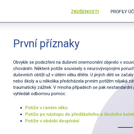
ZKUŠENOSTI
PROFILY Ú
První příznaky
Obvykle se podezření na duševní onemocnění objevilo v souvi
chováním. Některé potíže souvisely s neurovývojovými poruch
duševních obtíží už v útlém věku dítěte. U jiných dětí se začal
nebo školy a u několika předcházela prvním potížím nějaká zá
traumatický zážitek. V mnoha případech se pak nestandardní p
vyhledali odbornou pomoc.
Potíže v raném věku
Potíže po nástupu do předškolního a školního kolek
Potíže v období dospívání